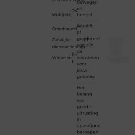
bewegen
)
en
(24
Bedrijven
herstel
)
(21
Autolift
Groothandel
of
)
goederenliften
Word
Zakelijke
(17
wat zijn
deel
dienstverlening
)
de
van
(16
voordelen
Winkelen
Supporte
)
voor
Supportede.nl
jouw
is dé
gebouw
plek
waar
Het
creativiteit,
belang
schrijven
van
en
goede
lezen
uitrusting
samenkomen.
Heb je
in
een
operationele
passie
beroepen
voor