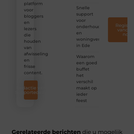
iedereen
platform
❞
Snelle
voor
support
bloggers
voor
en
Registre
onderhoud
lezers
vandaa
en
nog
die
woningverbetering
houden
in Ede
van
afwisseling
Waarom
en
een goed
frisse
buffet
content.
het
verschil
Redactie van
maakt op
Supportede.nl
ieder
feest
Gerelateerde berichten
die u mogelijk