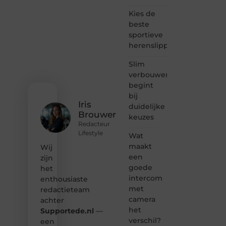
bloggen,
Kies de
verhalen
beste
vertellen
sportieve
of
herenslippers
gewoon
het
ontdekken
Slim
van
verbouwen
inspirerende
begint
content?
bij
Dan
Iris
duidelijke
hoor jij
Brouwer
keuzes
bij ons!
Redacteur
Lifestyle
Wat
❝
Samen
maakt
Wij
maken
een
zijn
we
goede
het
bloggen
intercom
enthousiaste
toegankelijk,
met
redactieteam
creatief
camera
en
achter
leuk
het
Supportede.nl
—
voor
verschil?
een