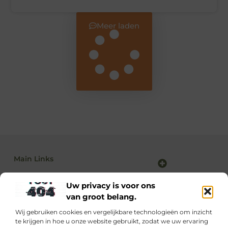
Meer laden
Main Links
Backlink kopen: alles wat jij moet weten voor sterke SEO-resultaten
Linkbuilding en geld verdienen: zo maak je van SEO jouw inkomstenbron
Uw privacy is voor ons
van groot belang.
Wij gebruiken cookies en vergelijkbare technologieën om inzicht
Dagelijks nieuwe inspiratie op supportede.nl
te krijgen in hoe u onze website gebruikt, zodat we uw ervaring