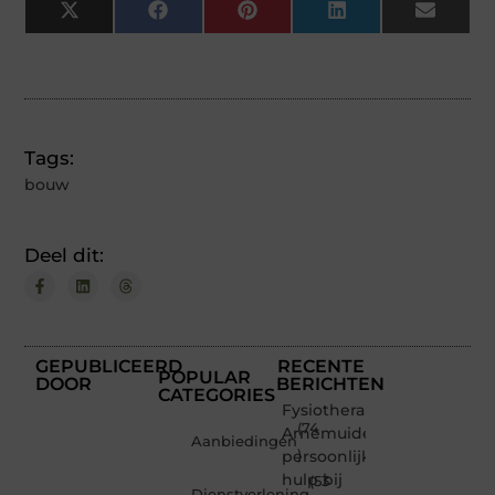
X
Facebook
Pinterest
LinkedIn
Email
(Twitter)
Tags:
bouw
Deel dit:
GEPUBLICEERD
RECENTE
POPULAR
DOOR
BERICHTEN
CATEGORIES
Fysiotherapeut
(74
Arnemuiden:
Aanbiedingen
persoonlijke
)
hulp bij
(53
Dienstverlening