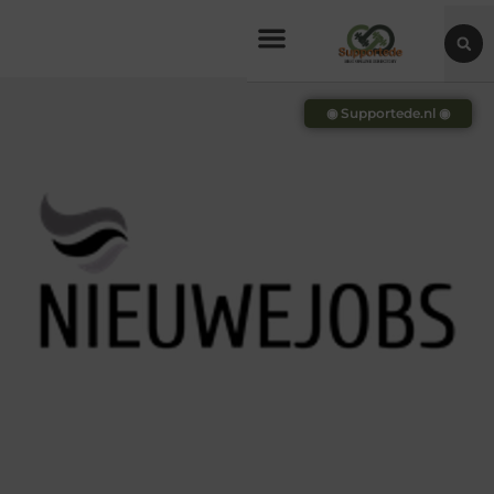
◉ Supportede.nl ◉