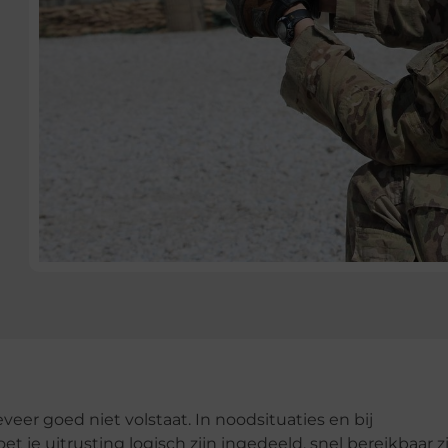
eer goed niet volstaat. In noodsituaties en bij
 je uitrusting logisch zijn ingedeeld, snel bereikbaar z