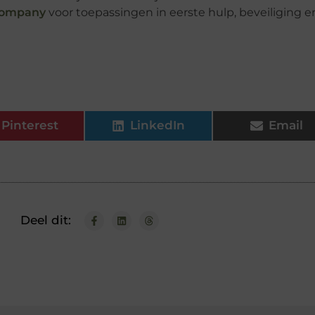
 company
voor toepassingen in eerste hulp, beveiliging e
Pinterest
LinkedIn
Email
Deel dit: