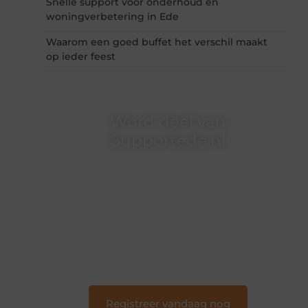
Snelle support voor onderhoud en
woningverbetering in Ede
Waarom een goed buffet het verschil maakt
op ieder feest
Word deel van
Supportede.nl
Supportede.nl is dé plek waar creativiteit,
schrijven en lezen samenkomen. Heb je een
passie voor bloggen, verhalen vertellen of
gewoon het ontdekken van inspirerende
content? Dan hoor jij bij ons!
❝
Samen maken we bloggen toegankelijk,
creatief en leuk voor iedereen
❞
Registreer vandaag nog