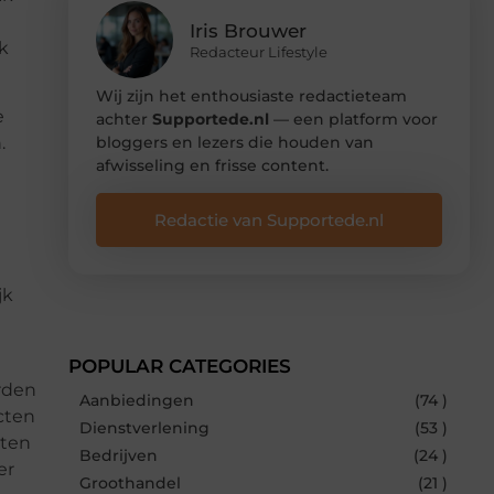
Iris Brouwer
ok
Redacteur Lifestyle
Wij zijn het enthousiaste redactieteam
e
achter
Supportede.nl
— een platform voor
bloggers en lezers die houden van
.
afwisseling en frisse content.
Redactie van Supportede.nl
jk
POPULAR CATEGORIES
rden
Aanbiedingen
(74 )
cten
Dienstverlening
(53 )
nten
Bedrijven
(24 )
er
Groothandel
(21 )