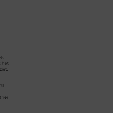
e,
t het
iet,
ans
n
tner