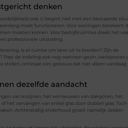
tgericht denken
oordelijkheid ook. U begint niet met een bestaande situ
jarenlang moet functioneren. Voor woningen betekent d
samen moeten komen. Voor bedrijfsruimtes draait het va
en professionele uitstraling.
ering. Is er ruimte om later uit te breiden? Zijn de
k? Past de indeling ook nog wanneer gezin, werkproces o
e stellen, ontstaat een gebouw dat niet alleen vandaag
nen dezelfde aandacht
vangen van kozijnen, het vernieuwen van dakgoten, het
 of het vervangen van enkel glas door dubbel glas. Toch
ken. Achterstallig onderhoud groeit namelijk zelden
ik en behoudt langer zijn uitstraling. Bovendien voork