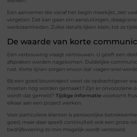
werken.
Een aannemer die vanaf het begin meekijkt, ziet va
vergeten. Dat kan gaan om aansluitingen, draagconstruc
werkzaamheden. Zulke details lijken klein, tot ze tij
De waarde van korte communica
Een verbouwing vraagt vertrouwen. U geeft een deel
afspraken worden nagekomen. Duidelijke communicat
rust. Korte lijnen zorgen ervoor dat vragen snel word
Bij een goed bouwtraject weet de opdrachtgever waa
moeten nog worden gemaakt? Zijn er onvoorziene om
wordt dat gemeld?
Tijdige informatie
voorkomt frust
elkaar aan een project werken.
Voor particuliere klanten is persoonlijke betrokkenh
goed, maar daar speelt continuïteit ook een grote 
bedrijfsvoering zo min mogelijk wordt verstoord.