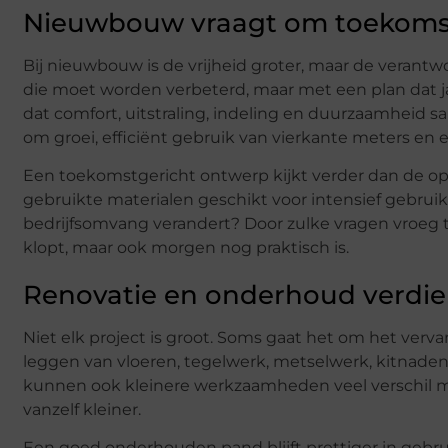
Nieuwbouw vraagt om toekoms
Bij nieuwbouw is de vrijheid groter, maar de verantw
die moet worden verbeterd, maar met een plan dat 
dat comfort, uitstraling, indeling en duurzaamheid 
om groei, efficiënt gebruik van vierkante meters en e
Een toekomstgericht ontwerp kijkt verder dan de oplev
gebruikte materialen geschikt voor intensief gebrui
bedrijfsomvang verandert? Door zulke vragen vroeg t
klopt, maar ook morgen nog praktisch is.
Renovatie en onderhoud verdie
Niet elk project is groot. Soms gaat het om het ver
leggen van vloeren, tegelwerk, metselwerk, kitnaden
kunnen ook kleinere werkzaamheden veel verschil ma
vanzelf kleiner.
Een goed onderhouden pand blijft prettiger in gebru