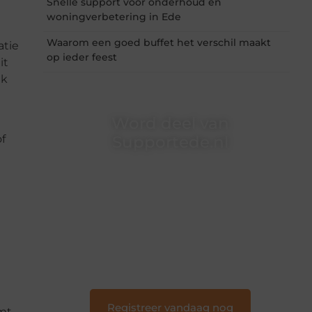
Snelle support voor onderhoud en
woningverbetering in Ede
Waarom een goed buffet het verschil maakt
atie
op ieder feest
it
ak
Word deel van
f
Supportede.nl
Supportede.nl is dé plek waar creativiteit,
schrijven en lezen samenkomen. Heb je een
passie voor bloggen, verhalen vertellen of
gewoon het ontdekken van inspirerende
content? Dan hoor jij bij ons!
❝
Samen maken we bloggen toegankelijk,
creatief en leuk voor iedereen
❞
Registreer vandaag nog
omt