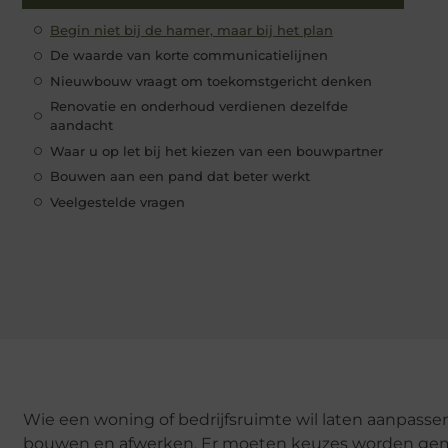
Begin niet bij de hamer, maar bij het plan
De waarde van korte communicatielijnen
Nieuwbouw vraagt om toekomstgericht denken
Renovatie en onderhoud verdienen dezelfde
aandacht
Waar u op let bij het kiezen van een bouwpartner
Bouwen aan een pand dat beter werkt
Veelgestelde vragen
Wie een woning of bedrijfsruimte wil laten aanpasse
bouwen en afwerken. Er moeten keuzes worden gema