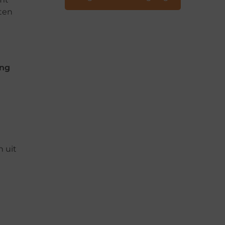
ten
ing
n uit