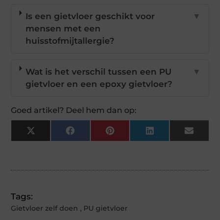
Is een gietvloer geschikt voor
▼
mensen met een
huisstofmijtallergie?
Wat is het verschil tussen een PU
▼
gietvloer en een epoxy gietvloer?
Goed artikel? Deel hem dan op:
X
Facebook
Pinterest
LinkedIn
Email
(Twitter)
Tags:
Gietvloer zelf doen
,
PU gietvloer