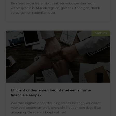
Een feest organiseren lijkt vaak eenvoudiger dan het in
werkelijkheid is. Muziek regelen, gasten uitnodigen, drank
verzorgen en nadenken over
ZAKELIJK
Efficiënt ondernemen begint met een slimme
financiële aanpak
Waarom digitale ondersteuning steeds belangrijker wordt
Voor veel ondernemers is overzicht houden een dagelijkse
uitdaging. De agenda loopt vol met