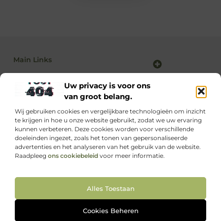
Main Links
Backlink kopen: alles wat jij moet weten voor sterke SEO-resultaten
Linkbuilding en geld verdienen: zo maak je van SEO jouw inkomstenbron
Uw privacy is voor ons
van groot belang.
Wij gebruiken cookies en vergelijkbare technologieën om inzicht
Dagelijks nieuwe inspiratie op supportede.nl
te krijgen in hoe u onze website gebruikt, zodat we uw ervaring
Ontdek waardevolle blogs boordevol kennis, motivatie
kunnen verbeteren. Deze cookies worden voor verschillende
en praktische tips die jouw leven net even makkelijker
doeleinden ingezet, zoals het tonen van gepersonaliseerde
maken.
advertenties en het analyseren van het gebruik van de website.
Raadpleeg
ons cookiebeleid
voor meer informatie.
Website index
Cookiebeleid (EU)
Alles Toestaan
@2025 All Right Reserved. Design by
www.supportede.nl
Cookies Beheren