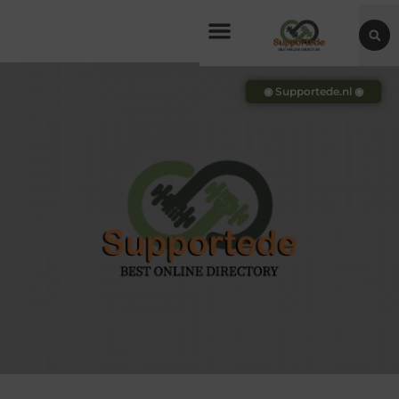
◉ Supportede.nl ◉