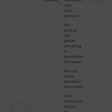
Winkelen
Supporte
)
voor
Supportede.nl
jouw
is dé
gebouw
plek
waar
Het
creativiteit,
belang
schrijven
van
en
goede
lezen
uitrusting
samenkomen.
Heb je
in
een
operationele
passie
beroepen
voor
bloggen,
Kies de
verhalen
beste
vertellen
sportieve
of
herenslippers
gewoon
het
ontdekken
Slim
van
verbouwen
inspirerende
begint
content?
bij