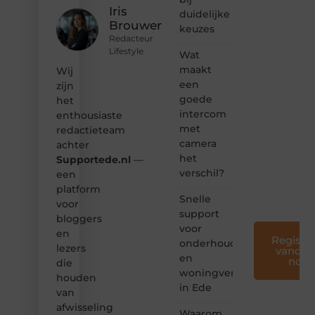
Dan
Iris
duidelijke
hoor jij
Brouwer
keuzes
bij ons!
Redacteur
Lifestyle
Wat
❝
Samen
maakt
Wij
maken
een
zijn
we
goede
het
bloggen
intercom
enthousiaste
toegankelijk,
met
redactieteam
creatief
camera
en
achter
leuk
het
Supportede.nl
—
voor
verschil?
een
iedereen
platform
❞
Snelle
voor
support
bloggers
voor
en
Registre
onderhoud
lezers
vandaa
en
nog
die
woningverbetering
houden
in Ede
van
afwisseling
Waarom