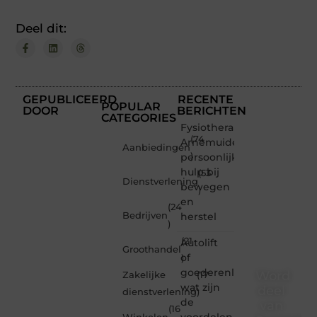
Deel dit:
GEPUBLICEERD
RECENTE
POPULAR
DOOR
BERICHTEN
CATEGORIES
Fysiotherapeut
(74
Arnemuiden:
Aanbiedingen
persoonlijke
)
hulp bij
(53
Dienstverlening
bewegen
)
en
(24
Bedrijven
herstel
)
(21
Autolift
Groothandel
of
)
goederenliften
Word
Zakelijke
(17
wat zijn
deel
dienstverlening
)
de
van
(16
voordelen