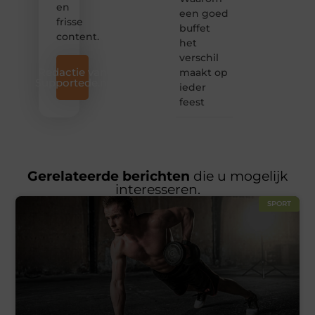
en
een goed
frisse
buffet
content.
het
verschil
Redactie van
maakt op
Supportede.nl
ieder
feest
Gerelateerde berichten
die u mogelijk
interesseren.
SPORT