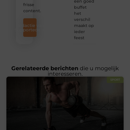
een goed
frisse
buffet
content.
het
verschil
Redactie van
maakt op
Supportede.nl
ieder
feest
Gerelateerde berichten
die u mogelijk
interesseren.
SPORT