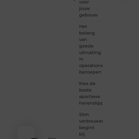
voor
Supportede.nl
jouw
is dé
gebouw
plek
waar
Het
creativiteit,
belang
schrijven
van
en
goede
lezen
uitrusting
samenkomen.
Heb je
in
een
operationele
passie
beroepen
voor
bloggen,
Kies de
verhalen
beste
vertellen
sportieve
of
herenslippers
gewoon
het
ontdekken
Slim
van
verbouwen
inspirerende
begint
content?
bij
Dan