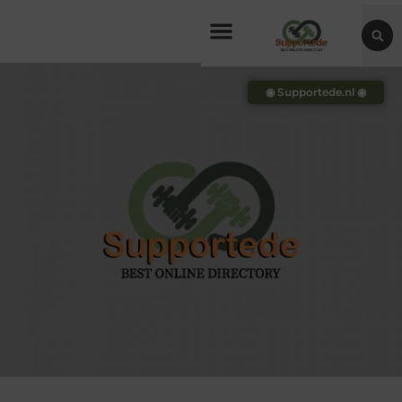
◉ Supportede.nl ◉