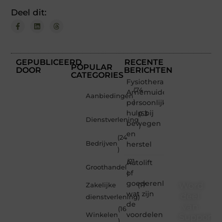
Deel dit:
GEPUBLICEERD
RECENTE
POPULAR
DOOR
BERICHTEN
CATEGORIES
Fysiotherapeut
(74
Arnemuiden:
Aanbiedingen
persoonlijke
)
hulp bij
(53
Dienstverlening
bewegen
)
en
(24
Bedrijven
herstel
)
(21
Autolift
Groothandel
of
)
goederenliften
Word
Zakelijke
(17
wat zijn
deel
dienstverlening
)
de
van
(16
voordelen
Winkelen
Supporte
)