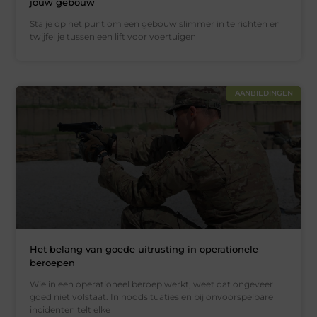
jouw gebouw
Sta je op het punt om een gebouw slimmer in te richten en
twijfel je tussen een lift voor voertuigen
AANBIEDINGEN
Het belang van goede uitrusting in operationele
beroepen
Wie in een operationeel beroep werkt, weet dat ongeveer
goed niet volstaat. In noodsituaties en bij onvoorspelbare
incidenten telt elke