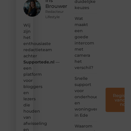
Iris
duidelijke
hoor jij
Brouwer
keuzes
bij ons!
Redacteur
Lifestyle
Wat
❝
Samen
maakt
Wij
maken
een
zijn
we
goede
het
bloggen
intercom
enthousiaste
toegankelijk,
met
redactieteam
creatief
camera
en
achter
leuk
het
Supportede.nl
—
voor
verschil?
een
iedereen
platform
❞
Snelle
voor
support
bloggers
voor
en
Registre
onderhoud
lezers
vandaa
en
nog
die
woningverbetering
houden
in Ede
van
afwisseling
Waarom
en