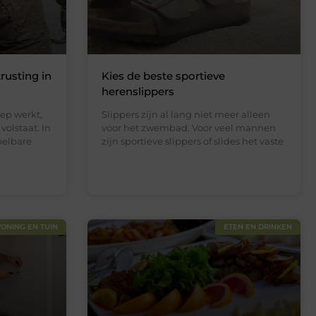
rusting in
Kies de beste sportieve
herenslippers
ep werkt,
Slippers zijn al lang niet meer alleen
volstaat. In
voor het zwembad. Voor veel mannen
pelbare
zijn sportieve slippers of slides het vaste
ONING EN TUIN
ETEN EN DRINKEN