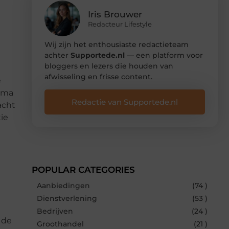
g
Iris Brouwer
Redacteur Lifestyle
Wij zijn het enthousiaste redactieteam
achter
Supportede.nl
— een platform voor
bloggers en lezers die houden van
afwisseling en frisse content.
e
Puma
Redactie van Supportede.nl
acht
ie
POPULAR CATEGORIES
Aanbiedingen
(74 )
Dienstverlening
(53 )
Bedrijven
(24 )
 de
Groothandel
(21 )