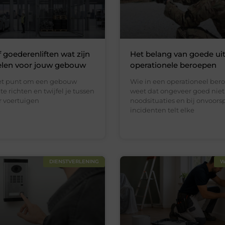
f goederenliften wat zijn
Het belang van goede uit
elen voor jouw gebouw
operationele beroepen
het punt om een gebouw
Wie in een operationeel bero
te richten en twijfel je tussen
weet dat ongeveer goed niet 
or voertuigen
noodsituaties en bij onvoors
incidenten telt elke
DIENSTVERLENING
W