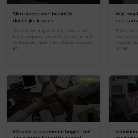
Slim verbouwen begint bij
Wat maak
duidelijke keuzes
met camer
Wie een woning of bedrijfsruimte wil
Bij het kie
laten aanpassen, merkt vaak al snel dat
met camera 
verbouwen meer is dan slopen, bouwen
cruciale f
en
is niet
ZAKELIJK
Efficiënt ondernemen begint met
Scheiden 