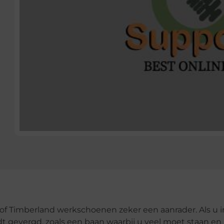
a of Timberland werkschoenen zeker een aanrader. Als u i
t gevergd, zoals een baan waarbij u veel moet staan en