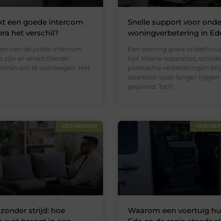
t een goede intercom
Snelle support voor ond
a het verschil?
woningverbetering in Ed
zen van de juiste intercom
Een woning goed onderhoud
zijn er verschillende
tijd. Kleine reparaties, schil
actoren om te overwegen. Het
praktische verbeteringen bli
daardoor vaak langer liggen
gepland. Toch
GEZONDHEID
VERVOER
zonder strijd: hoe
Waarom een voertuig hu