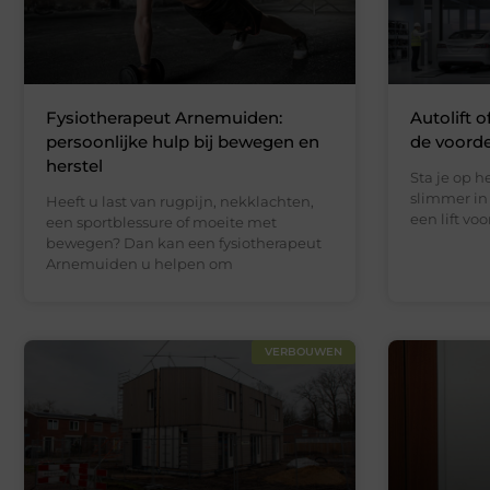
Fysiotherapeut Arnemuiden:
Autolift o
persoonlijke hulp bij bewegen en
de voord
herstel
Sta je op 
slimmer in 
Heeft u last van rugpijn, nekklachten,
een lift vo
een sportblessure of moeite met
bewegen? Dan kan een fysiotherapeut
Arnemuiden u helpen om
VERBOUWEN