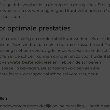
 geldt bijvoorbeeld in de zorg of in de logistiek. Stevi
t ervoor dat u uw werkdagen goed kunt volhouden en ’s
n thuis komt.
r optimale prestaties
 overal veilig en comfortabel kunt werken. Als u in d
icht. Deze vindt u dan ook in het ruime assortiment 
rming met een verstevigde neus, waterafstotende sch
ffen in de schoen kunnen dringen en zo voor huidirritat
t van
waterbestendig leer
en hebben de schoenen
 soepel in bewegen. De schoenen voldoen aan alle
re locatie waar speciaal schoeisel vereist is, denk
llen
edewerkers gemakkelijk online bestellen, u hoeft daar