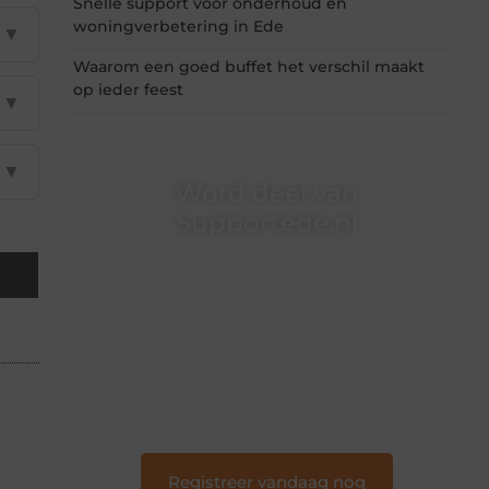
Snelle support voor onderhoud en
woningverbetering in Ede
▼
Waarom een goed buffet het verschil maakt
op ieder feest
▼
▼
Word deel van
Supportede.nl
Supportede.nl is dé plek waar creativiteit,
schrijven en lezen samenkomen. Heb je een
passie voor bloggen, verhalen vertellen of
gewoon het ontdekken van inspirerende
content? Dan hoor jij bij ons!
❝
Samen maken we bloggen toegankelijk,
creatief en leuk voor iedereen
❞
Registreer vandaag nog