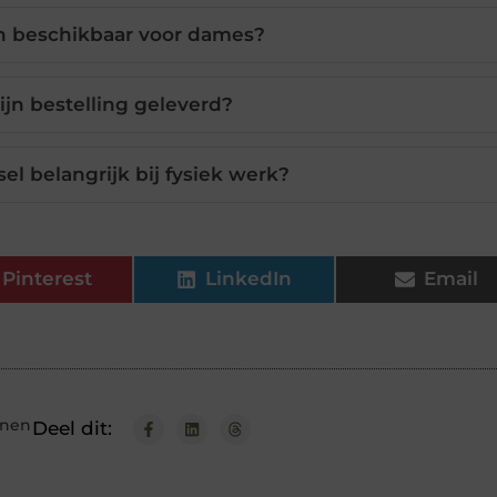
n beschikbaar voor dames?
jn bestelling geleverd?
l belangrijk bij fysiek werk?
Pinterest
LinkedIn
Email
enen
Deel dit: