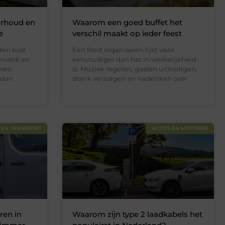
erhoud en
Waarom een goed buffet het
e
verschil maakt op ieder feest
en kost
Een feest organiseren lijkt vaak
derwerk en
eenvoudiger dan het in werkelijkheid
jven
is. Muziek regelen, gasten uitnodigen,
 dan
drank verzorgen en nadenken over
 EN TRANSPORT
AUTO'S EN MOTOREN
ren in
Waarom zijn type 2 laadkabels het