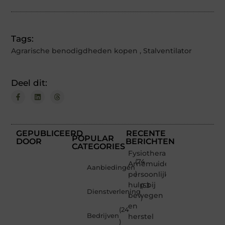
Tags:
Agrarische benodigdheden kopen
,
Stalventilator
Deel dit:
GEPUBLICEERD
RECENTE
POPULAR
DOOR
BERICHTEN
CATEGORIES
Fysiotherapeut
(74
Arnemuiden:
Aanbiedingen
persoonlijke
)
hulp bij
(53
Dienstverlening
bewegen
)
en
(24
Bedrijven
herstel
)