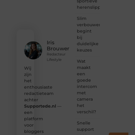
sportieve
of
herenslippers
gewoon
het
ontdekken
Slim
van
verbouwen
inspirerende
begint
content?
bij
Dan
Iris
duidelijke
hoor jij
Brouwer
keuzes
bij ons!
Redacteur
Lifestyle
Wat
❝
Samen
maakt
Wij
maken
een
zijn
we
goede
het
bloggen
intercom
enthousiaste
toegankelijk,
met
redactieteam
creatief
camera
en
achter
leuk
het
Supportede.nl
—
voor
verschil?
een
iedereen
platform
❞
Snelle
voor
support
bloggers