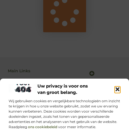
Main Links
Backlink kopen: alles wat jij moet weten voor sterke SEO-resultaten
Linkbuilding en geld verdienen: zo maak je van SEO jouw inkomstenbron
Uw privacy is voor ons
van groot belang.
Wij gebruiken cookies en vergelijkbare technologieën om inzicht
Dagelijks nieuwe inspiratie op supportede.nl
te krijgen in hoe u onze website gebruikt, zodat we uw ervaring
Ontdek waardevolle blogs boordevol kennis, motivatie
kunnen verbeteren. Deze cookies worden voor verschillende
en praktische tips die jouw leven net even makkelijker
doeleinden ingezet, zoals het tonen van gepersonaliseerde
maken.
advertenties en het analyseren van het gebruik van de website.
Raadpleeg
ons cookiebeleid
voor meer informatie.