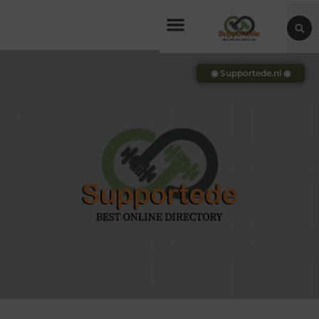
◉ Supportede.nl ◉