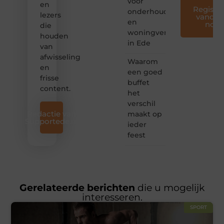
voor
en
Registre
onderhoud
lezers
vandaa
en
nog
die
woningverbetering
houden
in Ede
van
afwisseling
Waarom
en
een goed
frisse
buffet
content.
het
verschil
Redactie van
maakt op
Supportede.nl
ieder
feest
Gerelateerde berichten
die u mogelijk
interesseren.
SPORT