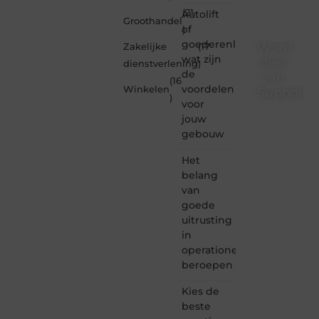
(21
Autolift
Groothandel
of
)
goederenliften
Word
Zakelijke
(17
wat zijn
deel
dienstverlening
)
de
van
(16
voordelen
Winkelen
Supporte
)
voor
Supportede.nl
jouw
is dé
gebouw
plek
waar
Het
creativiteit,
belang
schrijven
van
en
goede
lezen
uitrusting
samenkomen.
Heb je
in
een
operationele
passie
beroepen
voor
bloggen,
Kies de
verhalen
beste
vertellen