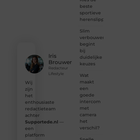
verhalen
beste
vertellen
sportieve
of
herenslippers
gewoon
het
ontdekken
Slim
van
verbouwen
inspirerende
begint
content?
bij
Dan
Iris
duidelijke
hoor jij
Brouwer
keuzes
bij ons!
Redacteur
Lifestyle
Wat
❝
Samen
maakt
Wij
maken
een
zijn
we
goede
het
bloggen
intercom
enthousiaste
toegankelijk,
met
redactieteam
creatief
camera
en
achter
leuk
het
Supportede.nl
—
voor
verschil?
een
iedereen
platform
❞
Snelle