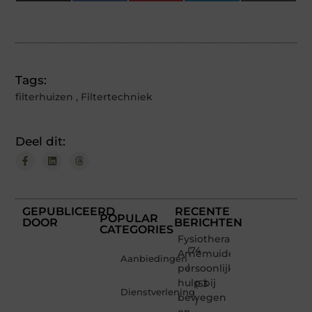
(Twitter)
Tags:
filterhuizen
,
Filtertechniek
Deel dit:
GEPUBLICEERD
RECENTE
POPULAR
DOOR
BERICHTEN
CATEGORIES
Fysiotherapeut
(74
Arnemuiden:
Aanbiedingen
persoonlijke
)
hulp bij
(53
Dienstverlening
bewegen
)
en