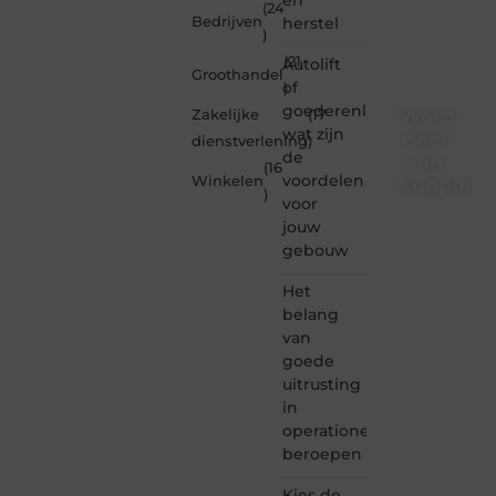
(24
Bedrijven
herstel
)
(21
Autolift
Groothandel
of
)
goederenliften
Word
Zakelijke
(17
wat zijn
deel
dienstverlening
)
de
van
(16
voordelen
Winkelen
Supporte
)
voor
Supportede.nl
jouw
is dé
gebouw
plek
waar
Het
creativiteit,
belang
schrijven
van
en
goede
lezen
uitrusting
samenkomen.
Heb je
in
een
operationele
passie
beroepen
voor
bloggen,
Kies de