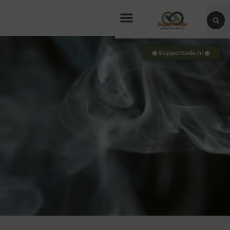
◉ Supportede.nl ◉