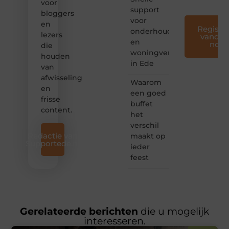
voor
support
bloggers
voor
en
Registre
onderhoud
lezers
vandaa
en
nog
die
woningverbetering
houden
in Ede
van
afwisseling
Waarom
en
een goed
frisse
buffet
content.
het
verschil
Redactie van
maakt op
Supportede.nl
ieder
feest
Gerelateerde berichten
die u mogelijk
interesseren.