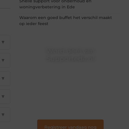
Snelle support voor onderhoud en
woningverbetering in Ede
Waarom een goed buffet het verschil maakt
op ieder feest
▼
Word deel van
Supportede.nl
▼
Supportede.nl is dé plek waar creativiteit,
schrijven en lezen samenkomen. Heb je een
▼
passie voor bloggen, verhalen vertellen of
gewoon het ontdekken van inspirerende
content? Dan hoor jij bij ons!
▼
❝
Samen maken we bloggen toegankelijk,
creatief en leuk voor iedereen
❞
▼
Registreer vandaag nog