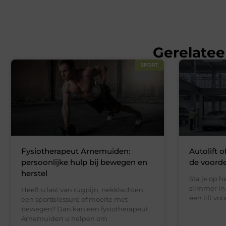
Gerelatee
SPORT
Fysiotherapeut Arnemuiden:
Autolift o
persoonlijke hulp bij bewegen en
de voord
herstel
Sta je op 
slimmer in 
Heeft u last van rugpijn, nekklachten,
een lift vo
een sportblessure of moeite met
bewegen? Dan kan een fysiotherapeut
Arnemuiden u helpen om