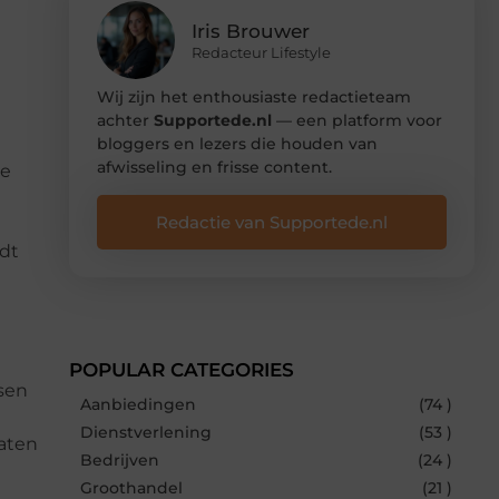
Iris Brouwer
Redacteur Lifestyle
Wij zijn het enthousiaste redactieteam
achter
Supportede.nl
— een platform voor
bloggers en lezers die houden van
afwisseling en frisse content.
ie
Redactie van Supportede.nl
ndt
POPULAR CATEGORIES
ssen
Aanbiedingen
(74 )
Dienstverlening
(53 )
laten
Bedrijven
(24 )
Groothandel
(21 )