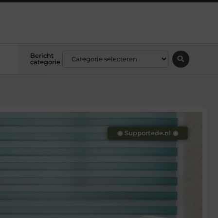
Bericht
categorie
◉ Supportede.nl ◉