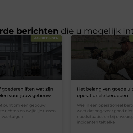
rde berichten
die u mogelijk in
AANBIEDINGEN
f goederenliften wat zijn
Het belang van goede uit
elen voor jouw gebouw
operationele beroepen
het punt om een gebouw
Wie in een operationeel bero
te richten en twijfel je tussen
weet dat ongeveer goed niet 
or voertuigen
noodsituaties en bij onvoors
incidenten telt elke