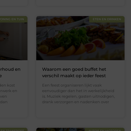
ONING EN TUIN
ETEN EN DRINKEN
erhoud en
Waarom een goed buffet het
e
verschil maakt op ieder feest
en kost
Een feest organiseren lijkt vaak
derwerk en
eenvoudiger dan het in werkelijkheid
jven
is. Muziek regelen, gasten uitnodigen,
 dan
drank verzorgen en nadenken over
 EN TRANSPORT
AUTO'S EN MOTOREN