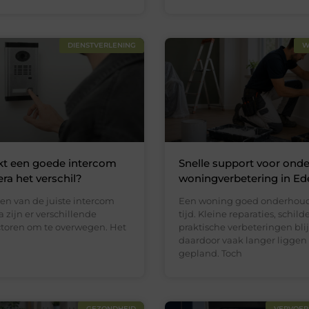
DIENSTVERLENING
W
t een goede intercom
Snelle support voor ond
a het verschil?
woningverbetering in Ed
zen van de juiste intercom
Een woning goed onderhoud
zijn er verschillende
tijd. Kleine reparaties, schil
actoren om te overwegen. Het
praktische verbeteringen bli
daardoor vaak langer liggen
gepland. Toch
GEZONDHEID
VERVOER