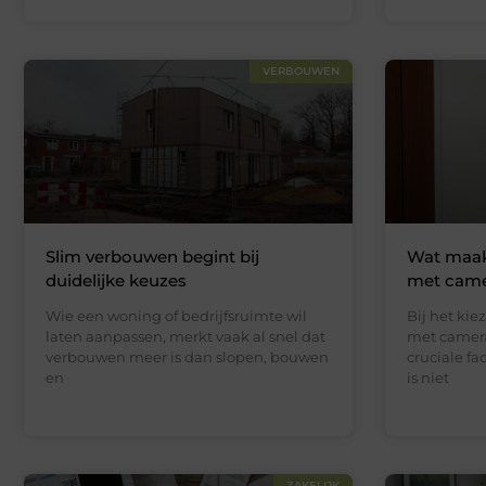
VERBOUWEN
Slim verbouwen begint bij
Wat maak
duidelijke keuzes
met camer
Wie een woning of bedrijfsruimte wil
Bij het kie
laten aanpassen, merkt vaak al snel dat
met camera 
verbouwen meer is dan slopen, bouwen
cruciale f
en
is niet
ZAKELIJK