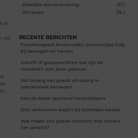
Zakelijke dienstverlening
(17 )
Winkelen
(16 )
Hun
RECENTE BERICHTEN
n de
Fysiotherapeut Arnemuiden: persoonlijke hulp
bij bewegen en herstel
Autolift of goederenliften wat zijn de
voordelen voor jouw gebouw
de
Het belang van goede uitrusting in
 zo
operationele beroepen
in
Kies de beste sportieve herenslippers
Slim verbouwen begint bij duidelijke keuzes
Wat maakt een goede intercom met camera
het verschil?