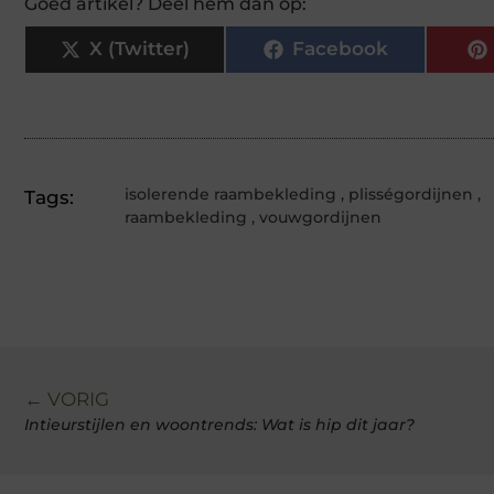
Goed artikel? Deel hem dan op:
X (Twitter)
Facebook
isolerende raambekleding
,
plisségordijnen
,
Tags:
raambekleding
,
vouwgordijnen
← VORIG
Intieurstijlen en woontrends: Wat is hip dit jaar?