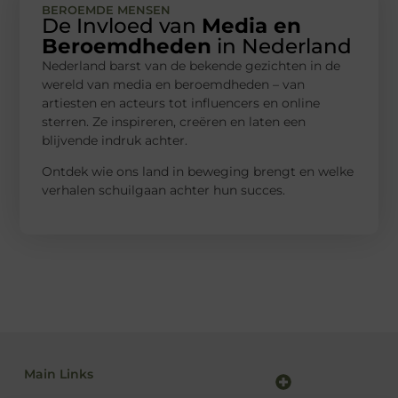
BEROEMDE MENSEN
De Invloed van
Media en
Beroemdheden
in Nederland
Nederland barst van de bekende gezichten in de
wereld van media en beroemdheden – van
artiesten en acteurs tot influencers en online
sterren. Ze inspireren, creëren en laten een
blijvende indruk achter.
Ontdek wie ons land in beweging brengt en welke
verhalen schuilgaan achter hun succes.
Main Links
Backlink kopen: alles wat jij moet weten voor sterke SEO-resultaten
Linkbuilding en geld verdienen: zo maak je van SEO jouw inkomstenbron