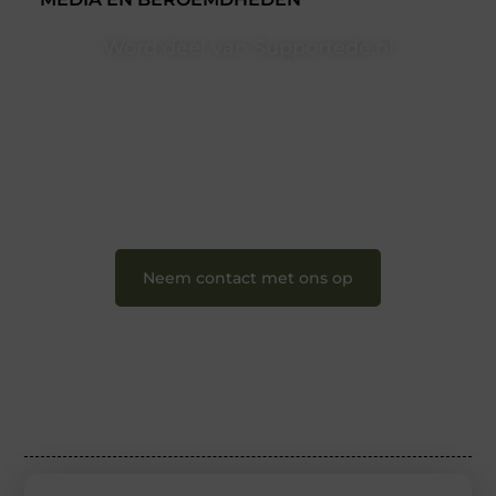
Word deel van Supportede.nl
Supportede.nl is dé plek waar creativiteit, schrijven en
lezen samenkomen. Heb je een passie voor bloggen,
verhalen vertellen of gewoon het ontdekken van
inspirerende content? Dan hoor jij bij ons!
❝
Samen maken we bloggen toegankelijk, creatief
en leuk voor iedereen
❞
Neem contact met ons op