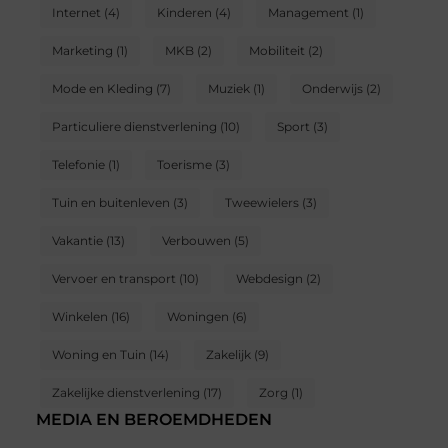
Internet
(4)
Kinderen
(4)
Management
(1)
Marketing
(1)
MKB
(2)
Mobiliteit
(2)
Mode en Kleding
(7)
Muziek
(1)
Onderwijs
(2)
Particuliere dienstverlening
(10)
Sport
(3)
Telefonie
(1)
Toerisme
(3)
Tuin en buitenleven
(3)
Tweewielers
(3)
Vakantie
(13)
Verbouwen
(5)
Vervoer en transport
(10)
Webdesign
(2)
Winkelen
(16)
Woningen
(6)
Woning en Tuin
(14)
Zakelijk
(9)
Zakelijke dienstverlening
(17)
Zorg
(1)
MEDIA EN BEROEMDHEDEN