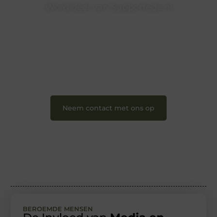
Word deel van Supportede.nl
Supportede.nl is dé plek waar creativiteit, schrijven en
lezen samenkomen. Heb je een passie voor bloggen,
verhalen vertellen of gewoon het ontdekken van
inspirerende content? Dan hoor jij bij ons!
❝
Samen maken we bloggen toegankelijk, creatief
en leuk voor iedereen
❞
Neem contact met ons op
BEROEMDE MENSEN