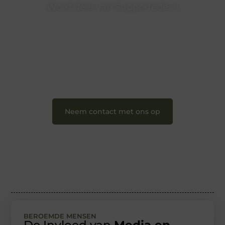
Word deel van Supportede.nl
Supportede.nl is dé plek waar creativiteit, schrijven en
lezen samenkomen. Heb je een passie voor bloggen,
verhalen vertellen of gewoon het ontdekken van
inspirerende content? Dan hoor jij bij ons!
❝
Samen maken we bloggen toegankelijk, creatief
en leuk voor iedereen
❞
Neem contact met ons op
BEROEMDE MENSEN