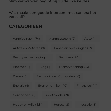
Slim verbouwen begint bij duidelijke keuzes
Wat maakt een goede intercom met camera het
verschil?
CATEGORIEËN
Aanbiedingen
(74)
Alarmsysteem
(2)
Auto
(11)
Auto's en Motoren
(9)
Banen en opleidingen
(12)
Beauty en verzorging
(4)
Bedrijven
(24)
Bloemen
(1)
Blog
(1)
Dienstverlening
(53)
Dieren
(3)
Electronica en Computers
(6)
Energie
(4)
Eten en drinken
(10)
Financieel
(14)
Gezondheid
(8)
Groothandel
(21)
Hobby en vrije tijd
(4)
Horeca
(2)
Industrie
(8)