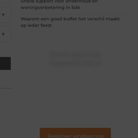
Snelle support voor onderhoud en
woningverbetering in Ede
▼
Waarom een goed buffet het verschil maakt
op ieder feest
▼
Word deel van
Supportede.nl
Supportede.nl is dé plek waar creativiteit,
schrijven en lezen samenkomen. Heb je een
passie voor bloggen, verhalen vertellen of
gewoon het ontdekken van inspirerende
content? Dan hoor jij bij ons!
❝
Samen maken we bloggen toegankelijk,
creatief en leuk voor iedereen
❞
Registreer vandaag nog