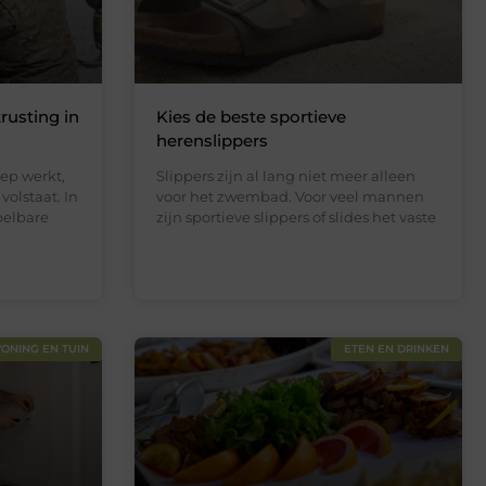
rusting in
Kies de beste sportieve
herenslippers
ep werkt,
Slippers zijn al lang niet meer alleen
volstaat. In
voor het zwembad. Voor veel mannen
pelbare
zijn sportieve slippers of slides het vaste
ONING EN TUIN
ETEN EN DRINKEN