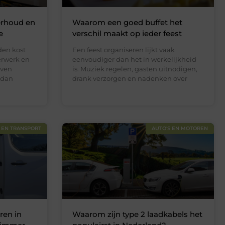
erhoud en
Waarom een goed buffet het
e
verschil maakt op ieder feest
en kost
Een feest organiseren lijkt vaak
derwerk en
eenvoudiger dan het in werkelijkheid
jven
is. Muziek regelen, gasten uitnodigen,
 dan
drank verzorgen en nadenken over
 EN TRANSPORT
AUTO'S EN MOTOREN
ren in
Waarom zijn type 2 laadkabels het