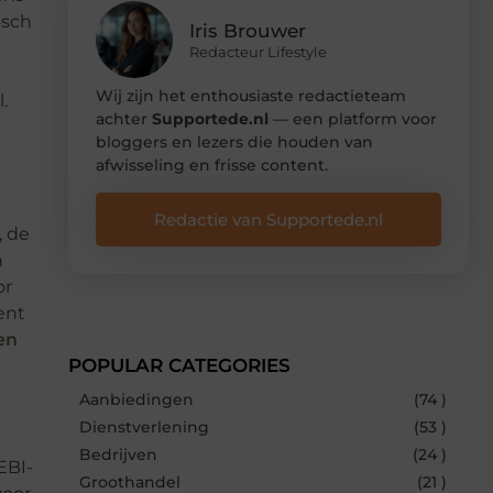
osch
Iris Brouwer
Redacteur Lifestyle
Wij zijn het enthousiaste redactieteam
.
achter
Supportede.nl
— een platform voor
bloggers en lezers die houden van
afwisseling en frisse content.
Redactie van Supportede.nl
, de
n
or
ent
en
POPULAR CATEGORIES
Aanbiedingen
(74 )
Dienstverlening
(53 )
Bedrijven
(24 )
EBI-
Groothandel
(21 )