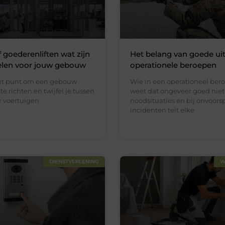
f goederenliften wat zijn
Het belang van goede uit
elen voor jouw gebouw
operationele beroepen
het punt om een gebouw
Wie in een operationeel bero
te richten en twijfel je tussen
weet dat ongeveer goed niet 
or voertuigen
noodsituaties en bij onvoors
incidenten telt elke
DIENSTVERLENING
W