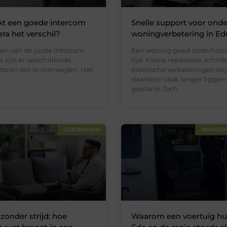
t een goede intercom
Snelle support voor ond
a het verschil?
woningverbetering in Ed
zen van de juiste intercom
Een woning goed onderhoud
zijn er verschillende
tijd. Kleine reparaties, schil
actoren om te overwegen. Het
praktische verbeteringen bli
daardoor vaak langer liggen
gepland. Toch
GEZONDHEID
VERVOER
zonder strijd: hoe
Waarom een voertuig hu