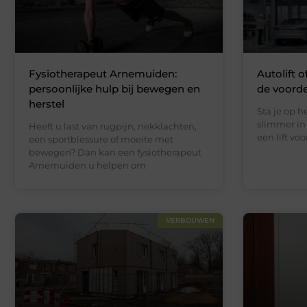
Fysiotherapeut Arnemuiden:
Autolift o
persoonlijke hulp bij bewegen en
de voord
herstel
Sta je op 
slimmer in 
Heeft u last van rugpijn, nekklachten,
een lift vo
een sportblessure of moeite met
bewegen? Dan kan een fysiotherapeut
Arnemuiden u helpen om
VERBOUWEN