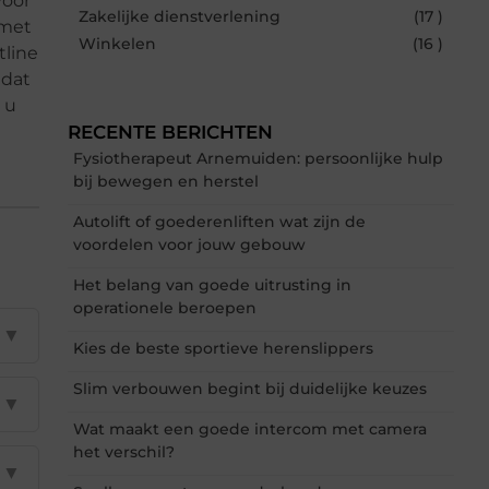
voor
Zakelijke dienstverlening
(17 )
 met
Winkelen
(16 )
tline
 dat
 u
RECENTE BERICHTEN
Fysiotherapeut Arnemuiden: persoonlijke hulp
bij bewegen en herstel
Autolift of goederenliften wat zijn de
voordelen voor jouw gebouw
Het belang van goede uitrusting in
operationele beroepen
▼
Kies de beste sportieve herenslippers
Slim verbouwen begint bij duidelijke keuzes
▼
Wat maakt een goede intercom met camera
het verschil?
▼