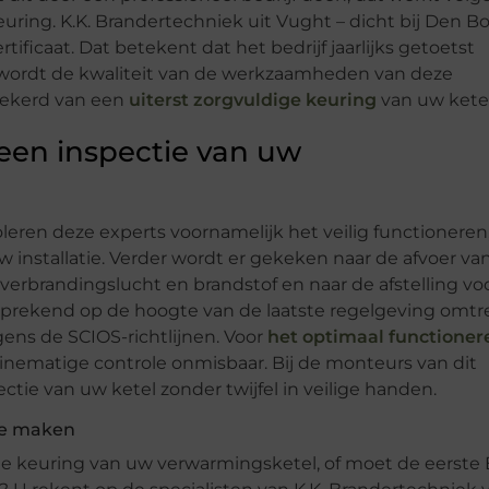
euring. K.K. Brandertechniek uit Vught – dicht bij Den B
certificaat. Dat betekent dat het bedrijf jaarlijks getoetst
r wordt de kwaliteit van de werkzaamheden van deze
rzekerd van een
uiterst zorgvuldige keuring
van uw ketel
 een inspectie van uw
eren deze experts voornamelijk het veilig functioneren
 installatie. Verder wordt er gekeken naar de afvoer va
verbrandingslucht en brandstof en naar de afstelling vo
lfsprekend op de hoogte van de laatste regelgeving omtr
ens de SCIOS-richtlijnen. Voor
het optimaal functioner
utinematige controle onmisbaar. Bij de monteurs van dit
ctie van uw ketel zonder twijfel in veilige handen.
te maken
ge keuring van uw verwarmingsketel, of moet de eerste 