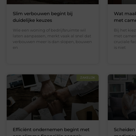
Slim verbouwen begint bij
Wat maak
duidelijke keuzes
met camer
Wie een woning of bedrijfsruimte wil
Bij het kie
laten aanpassen, merkt vaak al snel dat
met camera 
verbouwen meer is dan slopen, bouwen
cruciale f
en
is niet
ZAKELIJK
Efficiënt ondernemen begint met
Scheiden 