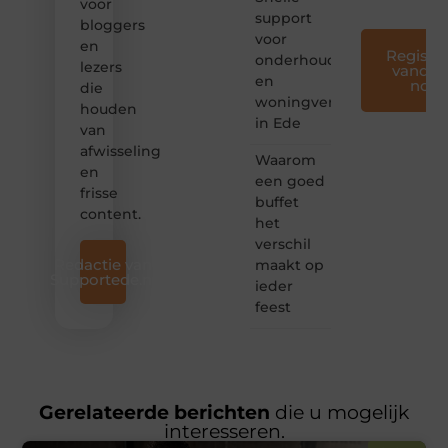
voor
support
bloggers
voor
en
Registre
onderhoud
lezers
vandaa
en
nog
die
woningverbetering
houden
in Ede
van
afwisseling
Waarom
en
een goed
frisse
buffet
content.
het
verschil
Redactie van
maakt op
Supportede.nl
ieder
feest
Gerelateerde berichten
die u mogelijk
interesseren.