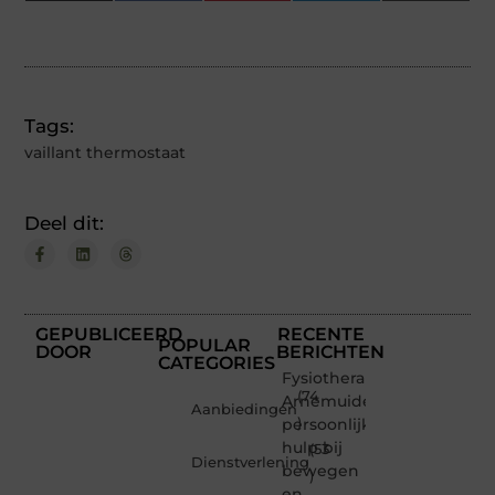
(Twitter)
Tags:
vaillant thermostaat
Deel dit:
GEPUBLICEERD
RECENTE
POPULAR
DOOR
BERICHTEN
CATEGORIES
Fysiotherapeut
(74
Arnemuiden:
Aanbiedingen
persoonlijke
)
hulp bij
(53
Dienstverlening
bewegen
)
en