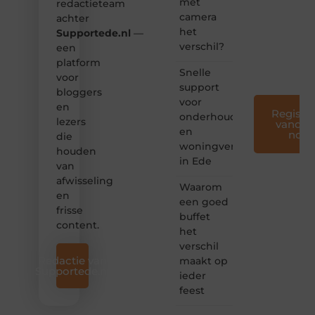
met
redactieteam
creatief
camera
en
achter
leuk
het
Supportede.nl
—
voor
verschil?
een
iedereen
platform
❞
Snelle
voor
support
bloggers
voor
en
Registre
onderhoud
lezers
vandaa
en
nog
die
woningverbetering
houden
in Ede
van
afwisseling
Waarom
en
een goed
frisse
buffet
content.
het
verschil
Redactie van
maakt op
Supportede.nl
ieder
feest