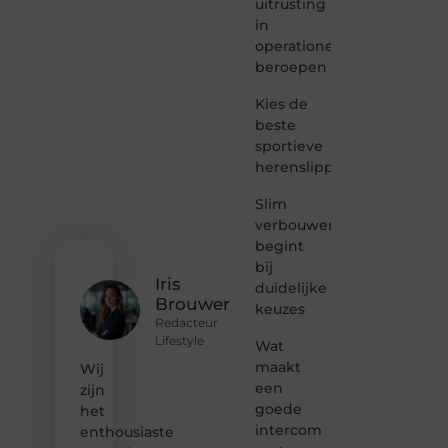
uitrusting
samenkomen.
Heb je
in
een
operationele
passie
beroepen
voor
bloggen,
Kies de
verhalen
beste
vertellen
sportieve
of
herenslippers
gewoon
het
ontdekken
Slim
van
verbouwen
inspirerende
begint
content?
bij
Dan
Iris
duidelijke
hoor jij
Brouwer
keuzes
bij ons!
Redacteur
Lifestyle
Wat
❝
Samen
maakt
Wij
maken
een
zijn
we
goede
het
bloggen
intercom
enthousiaste
toegankelijk,