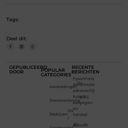
Tags:
Deel dit:
GEPUBLICEERD
RECENTE
POPULAR
DOOR
BERICHTEN
CATEGORIES
Fysiotherapeut
(74
Arnemuiden:
Aanbiedingen
persoonlijke
)
hulp bij
(53
Dienstverlening
bewegen
)
en
(24
Bedrijven
herstel
)
(21
Autolift
Groothandel