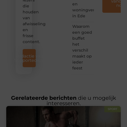
lezers
vandaa
en
nog
die
woningverbetering
houden
in Ede
van
afwisseling
Waarom
en
een goed
frisse
buffet
content.
het
verschil
Redactie van
maakt op
Supportede.nl
ieder
feest
Gerelateerde berichten
die u mogelijk
interesseren.
SPORT