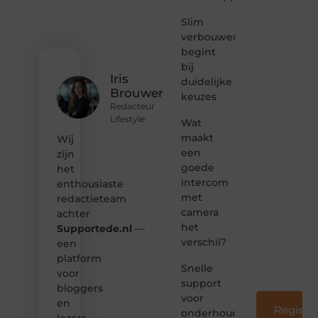
het
ontdekken
Slim
van
verbouwen
inspirerende
begint
content?
bij
Dan
Iris
duidelijke
hoor jij
Brouwer
keuzes
bij ons!
Redacteur
Lifestyle
Wat
❝
Samen
maakt
Wij
maken
een
zijn
we
goede
het
bloggen
intercom
enthousiaste
toegankelijk,
met
redactieteam
creatief
camera
en
achter
leuk
het
Supportede.nl
—
voor
verschil?
een
iedereen
platform
❞
Snelle
voor
support
bloggers
voor
en
Registre
onderhoud