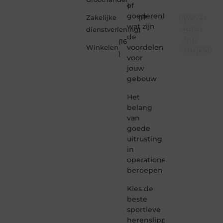
of
)
goederenliften
Word
Zakelijke
(17
wat zijn
deel
dienstverlening
)
de
van
(16
voordelen
Winkelen
Supporte
)
voor
Supportede.nl
jouw
is dé
gebouw
plek
waar
Het
creativiteit,
belang
schrijven
van
en
goede
lezen
uitrusting
samenkomen.
Heb je
in
een
operationele
passie
beroepen
voor
bloggen,
Kies de
verhalen
beste
vertellen
sportieve
of
herenslippers
gewoon