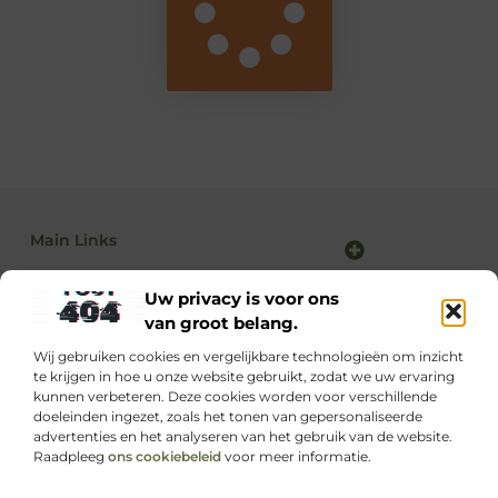
Main Links
Backlink kopen: alles wat jij moet weten voor sterke SEO-resultaten
Linkbuilding en geld verdienen: zo maak je van SEO jouw inkomstenbron
Uw privacy is voor ons
van groot belang.
Wij gebruiken cookies en vergelijkbare technologieën om inzicht
Dagelijks nieuwe inspiratie op supportede.nl
te krijgen in hoe u onze website gebruikt, zodat we uw ervaring
Ontdek waardevolle blogs boordevol kennis, motivatie
kunnen verbeteren. Deze cookies worden voor verschillende
en praktische tips die jouw leven net even makkelijker
doeleinden ingezet, zoals het tonen van gepersonaliseerde
maken.
advertenties en het analyseren van het gebruik van de website.
Raadpleeg
ons cookiebeleid
voor meer informatie.
Website index
Cookiebeleid (EU)