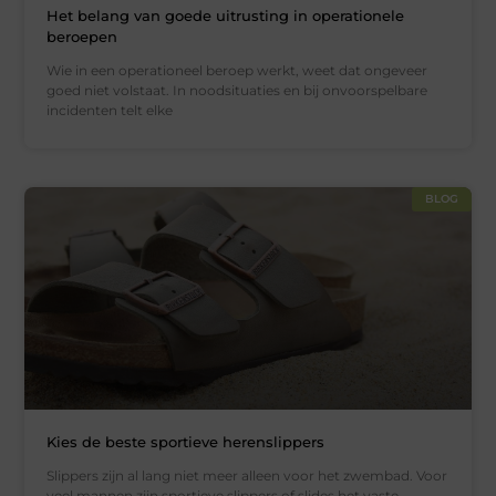
Het belang van goede uitrusting in operationele
beroepen
Wie in een operationeel beroep werkt, weet dat ongeveer
goed niet volstaat. In noodsituaties en bij onvoorspelbare
incidenten telt elke
BLOG
Kies de beste sportieve herenslippers
Slippers zijn al lang niet meer alleen voor het zwembad. Voor
veel mannen zijn sportieve slippers of slides het vaste