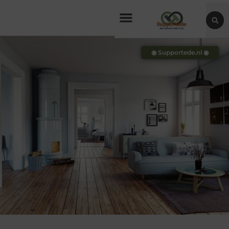
◉ Supportede.nl ◉