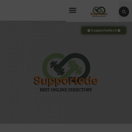
◉ Supportede.nl ◉