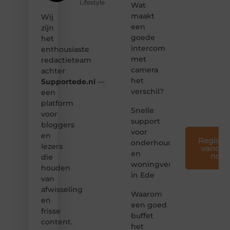
Lifestyle
Wat
❝
Samen
maakt
Wij
maken
een
zijn
we
goede
het
bloggen
intercom
enthousiaste
toegankelijk,
met
redactieteam
creatief
camera
en
achter
leuk
het
Supportede.nl
—
voor
verschil?
een
iedereen
platform
❞
Snelle
voor
support
bloggers
voor
en
Registre
onderhoud
lezers
vandaa
en
nog
die
woningverbetering
houden
in Ede
van
afwisseling
Waarom
en
een goed
frisse
buffet
content.
het