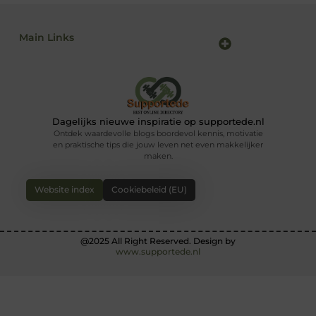
Main Links
Backlink kopen: alles wat jij moet weten voor sterke SEO-resultaten
Linkbuilding en geld verdienen: zo maak je van SEO jouw inkomstenbron
Dagelijks nieuwe inspiratie op supportede.nl
Ontdek waardevolle blogs boordevol kennis, motivatie
en praktische tips die jouw leven net even makkelijker
maken.
Website index
Cookiebeleid (EU)
@2025 All Right Reserved. Design by
www.supportede.nl