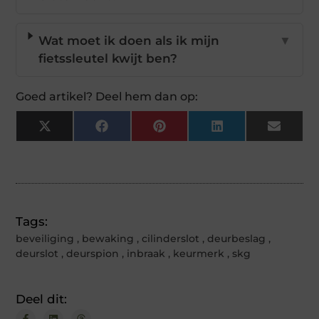
Wat moet ik doen als ik mijn
▼
fietssleutel kwijt ben?
Goed artikel? Deel hem dan op:
X
Facebook
Pinterest
LinkedIn
Email
(Twitter)
Tags:
beveiliging
,
bewaking
,
cilinderslot
,
deurbeslag
,
deurslot
,
deurspion
,
inbraak
,
keurmerk
,
skg
Deel dit: