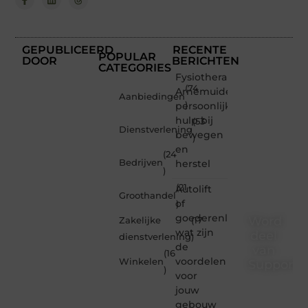
GEPUBLICEERD
RECENTE
POPULAR
DOOR
BERICHTEN
CATEGORIES
Fysiotherapeut
(74
Arnemuiden:
Aanbiedingen
persoonlijke
)
hulp bij
(53
Dienstverlening
bewegen
)
en
(24
Bedrijven
herstel
)
(21
Autolift
Groothandel
of
)
goederenliften
Word
Zakelijke
(17
wat zijn
deel
dienstverlening
)
de
van
(16
voordelen
Winkelen
Supporte
)
voor
Supportede.nl
jouw
is dé
gebouw