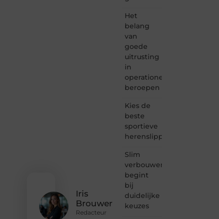
plek
waar
Het
creativiteit,
belang
schrijven
van
en
goede
lezen
uitrusting
samenkomen.
Heb je
in
een
operationele
passie
beroepen
voor
bloggen,
Kies de
verhalen
beste
vertellen
sportieve
of
herenslippers
gewoon
het
ontdekken
Slim
van
verbouwen
inspirerende
begint
content?
bij
Dan
Iris
duidelijke
hoor jij
Brouwer
keuzes
bij ons!
Redacteur