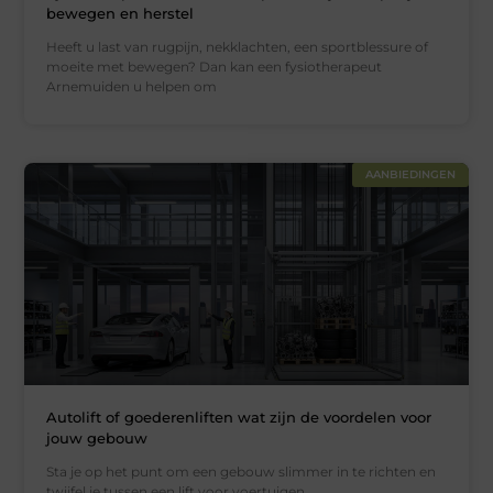
bewegen en herstel
Heeft u last van rugpijn, nekklachten, een sportblessure of
moeite met bewegen? Dan kan een fysiotherapeut
Arnemuiden u helpen om
AANBIEDINGEN
Autolift of goederenliften wat zijn de voordelen voor
jouw gebouw
Sta je op het punt om een gebouw slimmer in te richten en
twijfel je tussen een lift voor voertuigen