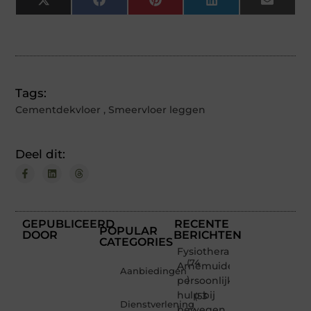
X
Facebook
Pinterest
LinkedIn
Email
(Twitter)
Tags:
Cementdekvloer
,
Smeervloer leggen
Deel dit:
GEPUBLICEERD
RECENTE
POPULAR
DOOR
BERICHTEN
CATEGORIES
Fysiotherapeut
(74
Arnemuiden:
Aanbiedingen
persoonlijke
)
hulp bij
(53
Dienstverlening
bewegen