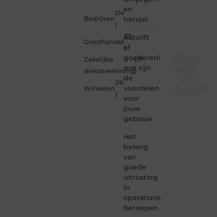
)
en
(24
Bedrijven
herstel
)
(21
Autolift
Groothandel
of
)
goederenliften
Word
Zakelijke
(17
wat zijn
deel
dienstverlening
)
de
van
(16
voordelen
Winkelen
Supporte
)
voor
Supportede.nl
jouw
is dé
gebouw
plek
waar
Het
creativiteit,
belang
schrijven
van
en
goede
lezen
uitrusting
samenkomen.
Heb je
in
een
operationele
passie
beroepen
voor