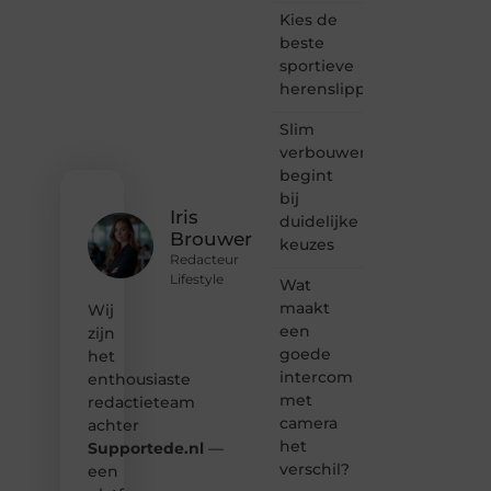
bloggen,
Kies de
verhalen
beste
vertellen
sportieve
of
herenslippers
gewoon
het
ontdekken
Slim
van
verbouwen
inspirerende
begint
content?
bij
Dan
Iris
duidelijke
hoor jij
Brouwer
keuzes
bij ons!
Redacteur
Lifestyle
Wat
❝
Samen
maakt
Wij
maken
een
zijn
we
goede
het
bloggen
intercom
enthousiaste
toegankelijk,
met
redactieteam
creatief
camera
en
achter
leuk
het
Supportede.nl
—
voor
verschil?
een
iedereen