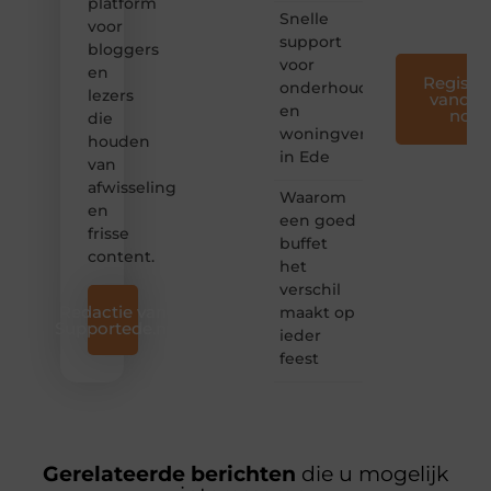
platform
❞
Snelle
voor
support
bloggers
voor
en
Registre
onderhoud
lezers
vandaa
en
nog
die
woningverbetering
houden
in Ede
van
afwisseling
Waarom
en
een goed
frisse
buffet
content.
het
verschil
Redactie van
maakt op
Supportede.nl
ieder
feest
Gerelateerde berichten
die u mogelijk