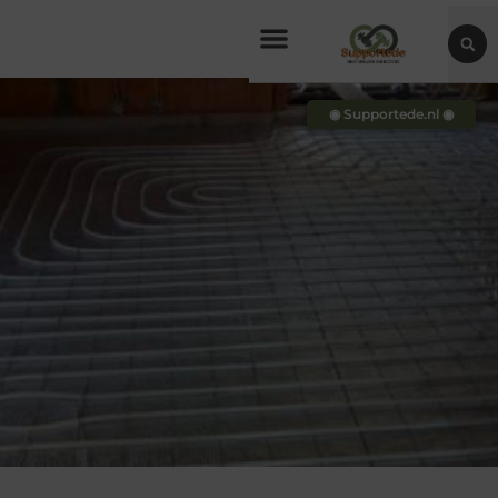
◉ Supportede.nl ◉