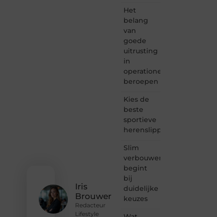
waar
Het
creativiteit,
belang
schrijven
van
en
goede
lezen
uitrusting
samenkomen.
Heb je
in
een
operationele
passie
beroepen
voor
bloggen,
Kies de
verhalen
beste
vertellen
sportieve
of
herenslippers
gewoon
het
ontdekken
Slim
van
verbouwen
inspirerende
begint
content?
bij
Dan
Iris
duidelijke
hoor jij
Brouwer
keuzes
bij ons!
Redacteur
Lifestyle
Wat
❝