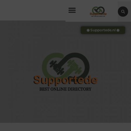
◉ Supportede.nl ◉