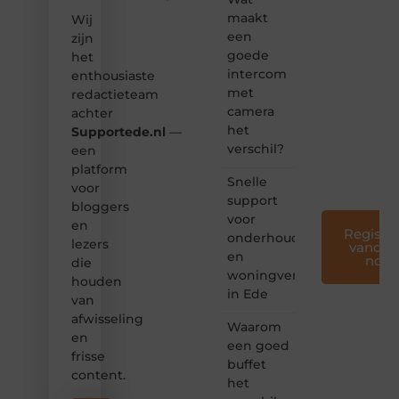
Samen
maakt
Wij
maken
een
zijn
we
goede
het
bloggen
intercom
enthousiaste
toegankelijk,
met
redactieteam
creatief
camera
en
achter
leuk
het
Supportede.nl
—
voor
verschil?
een
iedereen
platform
❞
Snelle
voor
support
bloggers
voor
en
Registre
onderhoud
lezers
vandaa
en
nog
die
woningverbetering
houden
in Ede
van
afwisseling
Waarom
en
een goed
frisse
buffet
content.
het