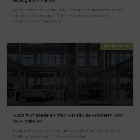
bewegen en herstel
Heeft u last van rugpijn, nekklachten, een sportblessure of
moeite met bewegen? Dan kan een fysiotherapeut
Arnemuiden u helpen om
AANBIEDINGEN
Autolift of goederenliften wat zijn de voordelen voor
jouw gebouw
Sta je op het punt om een gebouw slimmer in te richten en
twijfel je tussen een lift voor voertuigen