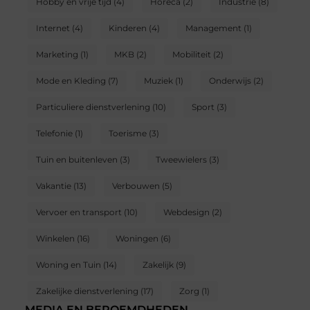
Hobby en vrije tijd
(4)
Horeca
(2)
Industrie
(8)
Internet
(4)
Kinderen
(4)
Management
(1)
Marketing
(1)
MKB
(2)
Mobiliteit
(2)
Mode en Kleding
(7)
Muziek
(1)
Onderwijs
(2)
Particuliere dienstverlening
(10)
Sport
(3)
Telefonie
(1)
Toerisme
(3)
Tuin en buitenleven
(3)
Tweewielers
(3)
Vakantie
(13)
Verbouwen
(5)
Vervoer en transport
(10)
Webdesign
(2)
Winkelen
(16)
Woningen
(6)
Woning en Tuin
(14)
Zakelijk
(9)
Zakelijke dienstverlening
(17)
Zorg
(1)
MEDIA EN BEROEMDHEDEN