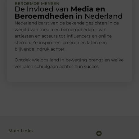
BEROEMDE MENSEN
De Invloed van
Media en
Beroemdheden
in Nederland
Nederland barst van de bekende gezichten in de
wereld van media en beroemdheden – van
artiesten en acteurs tot influencers en online
sterren. Ze inspireren, creëren en laten een
blijvende indruk achter.
Ontdek wie ons land in beweging brengt en welke
verhalen schuilgaan achter hun succes.
Main Links
Backlink kopen: alles wat jij moet weten voor sterke SEO-resultaten
Linkbuilding en geld verdienen: zo maak je van SEO jouw inkomstenbron