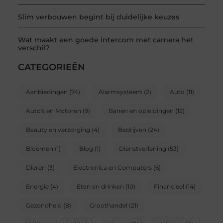
Slim verbouwen begint bij duidelijke keuzes
Wat maakt een goede intercom met camera het
verschil?
CATEGORIEËN
Aanbiedingen
(74)
Alarmsysteem
(2)
Auto
(11)
Auto's en Motoren
(9)
Banen en opleidingen
(12)
Beauty en verzorging
(4)
Bedrijven
(24)
Bloemen
(1)
Blog
(1)
Dienstverlening
(53)
Dieren
(3)
Electronica en Computers
(6)
Energie
(4)
Eten en drinken
(10)
Financieel
(14)
Gezondheid
(8)
Groothandel
(21)