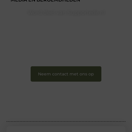
Word deel van Supportede.nl
Supportede.nl is dé plek waar creativiteit, schrijven en
lezen samenkomen. Heb je een passie voor bloggen,
verhalen vertellen of gewoon het ontdekken van
inspirerende content? Dan hoor jij bij ons!
❝
Samen maken we bloggen toegankelijk, creatief
en leuk voor iedereen
❞
Neem contact met ons op