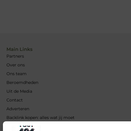
Main Links
Partners
Over ons
Ons team
Beroemdheden
Uit de Media
Contact
Adverteren
Backlink kopen: alles wat jij moet
weten voor sterke SEO-
resultaten