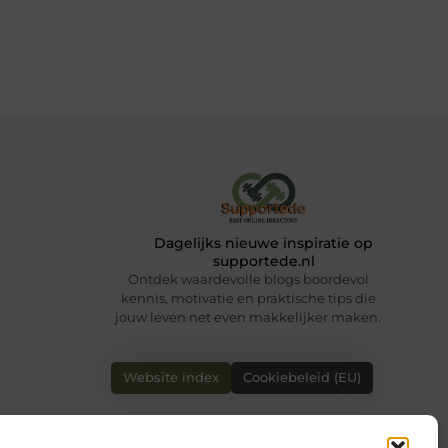
Dagelijks nieuwe inspiratie op
supportede.nl
Ontdek waardevolle blogs boordevol
kennis, motivatie en praktische tips die
jouw leven net even makkelijker maken.
Website index
Cookiebeleid (EU)