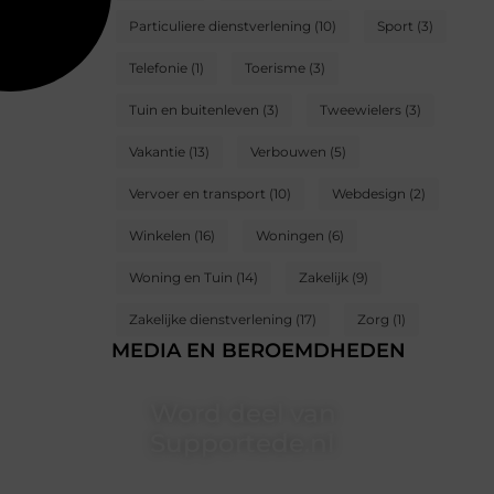
Particuliere dienstverlening
(10)
Sport
(3)
Telefonie
(1)
Toerisme
(3)
Tuin en buitenleven
(3)
Tweewielers
(3)
Vakantie
(13)
Verbouwen
(5)
Vervoer en transport
(10)
Webdesign
(2)
Winkelen
(16)
Woningen
(6)
Woning en Tuin
(14)
Zakelijk
(9)
Zakelijke dienstverlening
(17)
Zorg
(1)
MEDIA EN BEROEMDHEDEN
Word deel van
Supportede.nl
Supportede.nl is dé plek waar