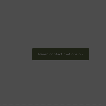
creativiteit, schrijven en lezen
samenkomen. Heb je een passie voor
bloggen, verhalen vertellen of gewoon
het ontdekken van inspirerende
content? Dan hoor jij bij ons!
❝
Samen maken we bloggen
toegankelijk, creatief en leuk voor
iedereen
❞
Neem contact met ons op