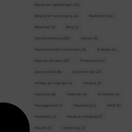
Banen en opleidingen
(12)
Beauty en verzorging
(4)
Bedrijven
(24)
Bloemen
(1)
Blog
(1)
Dienstverlening
(53)
Dieren
(3)
Electronica en Computers
(6)
Energie
(4)
Eten en drinken
(10)
Financieel
(14)
Gezondheid
(8)
Groothandel
(21)
Hobby en vrije tijd
(4)
Horeca
(2)
Industrie
(8)
Internet
(4)
Kinderen
(4)
Management
(1)
Marketing
(1)
MKB
(2)
Mobiliteit
(2)
Mode en Kleding
(7)
Muziek
(1)
Onderwijs
(2)