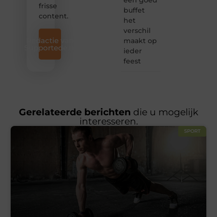
frisse
buffet
content.
het
verschil
Redactie van
maakt op
Supportede.nl
ieder
feest
Gerelateerde berichten
die u mogelijk
interesseren.
SPORT