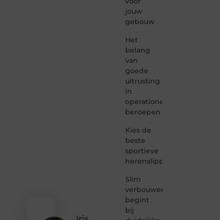
voor
Supportede.nl
jouw
is dé
gebouw
plek
waar
Het
creativiteit,
belang
schrijven
van
en
goede
lezen
uitrusting
samenkomen.
Heb je
in
een
operationele
passie
beroepen
voor
bloggen,
Kies de
verhalen
beste
vertellen
sportieve
of
herenslippers
gewoon
het
ontdekken
Slim
van
verbouwen
inspirerende
begint
content?
bij
Dan
Iris