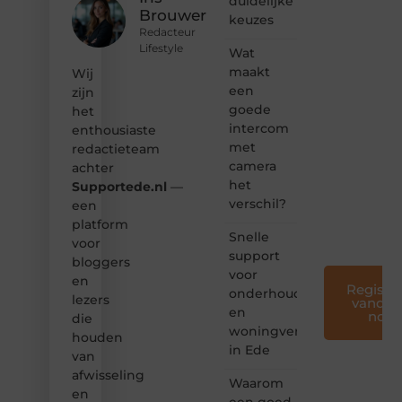
duidelijke
hoor jij
Brouwer
keuzes
bij ons!
Redacteur
Lifestyle
Wat
❝
Samen
maakt
Wij
maken
een
zijn
we
goede
het
bloggen
intercom
enthousiaste
toegankelijk,
met
redactieteam
creatief
camera
en
achter
leuk
het
Supportede.nl
—
voor
verschil?
een
iedereen
platform
❞
Snelle
voor
support
bloggers
voor
en
Registre
onderhoud
lezers
vandaa
en
nog
die
woningverbetering
houden
in Ede
van
afwisseling
Waarom
en
een goed