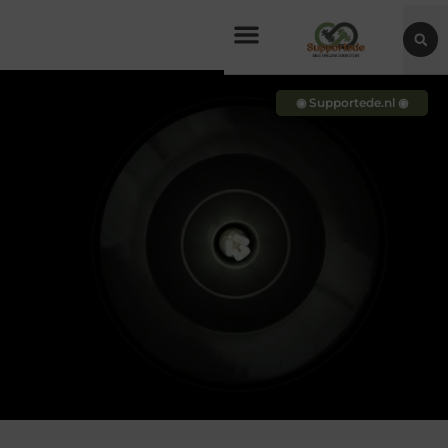
◉ Supportede.nl ◉