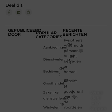
Deel dit:
GEPUBLICEERD
RECENTE
POPULAR
DOOR
BERICHTEN
CATEGORIES
Fysiotherapeut
(74
Arnemuiden:
Aanbiedingen
persoonlijke
)
hulp bij
(53
Dienstverlening
bewegen
)
en
(24
Bedrijven
herstel
)
(21
Autolift
Groothandel
of
)
goederenliften
Word
Zakelijke
(17
wat zijn
deel
dienstverlening
)
de
van
(16
voordelen
Winkelen
Supporte
)