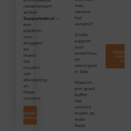
enthousiaste
toegankelijk,
met
redactieteam
creatief
camera
en
achter
leuk
het
Supportede.nl
—
voor
verschil?
een
iedereen
platform
❞
Snelle
voor
support
bloggers
voor
en
Registre
onderhoud
lezers
vandaa
en
nog
die
woningverbetering
houden
in Ede
van
afwisseling
Waarom
en
een goed
frisse
buffet
content.
het
verschil
Redactie van
maakt op
Supportede.nl
ieder
feest