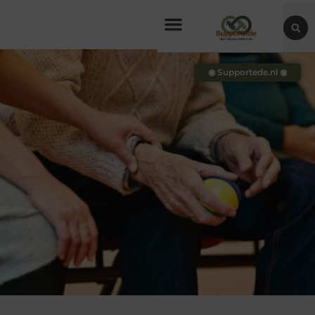
◉ Supportede.nl ◉