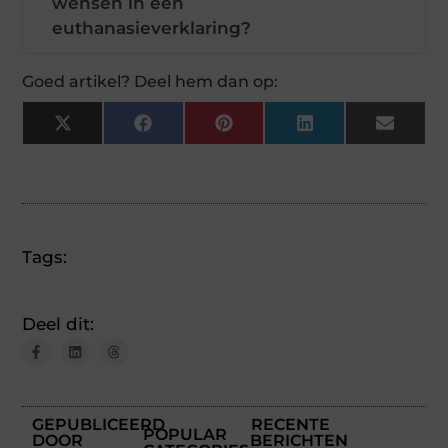
wensen in een
euthanasieverklaring?
Goed artikel? Deel hem dan op:
X
Facebook
Pinterest
LinkedIn
Email
(Twitter)
Tags:
Deel dit:
GEPUBLICEERD
RECENTE
POPULAR
DOOR
BERICHTEN