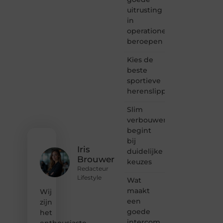
lezen
uitrusting
samenkomen.
Heb je
in
een
operationele
passie
beroepen
voor
bloggen,
Kies de
verhalen
beste
vertellen
sportieve
of
herenslippers
gewoon
het
ontdekken
Slim
van
verbouwen
inspirerende
begint
content?
bij
Dan
Iris
duidelijke
hoor jij
Brouwer
keuzes
bij ons!
Redacteur
Lifestyle
Wat
❝
Samen
maakt
Wij
maken
een
zijn
we
goede
het
bloggen
intercom