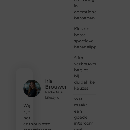
Heb je
in
een
operationele
passie
beroepen
voor
bloggen,
Kies de
verhalen
beste
vertellen
sportieve
of
herenslippers
gewoon
het
ontdekken
Slim
van
verbouwen
inspirerende
begint
content?
bij
Dan
Iris
duidelijke
hoor jij
Brouwer
keuzes
bij ons!
Redacteur
Lifestyle
Wat
❝
Samen
maakt
Wij
maken
een
zijn
we
goede
het
bloggen
intercom
enthousiaste
toegankelijk,
met