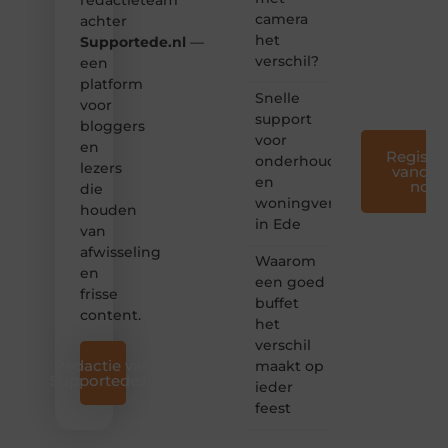
redactieteam
creatief
camera
en
achter
leuk
het
Supportede.nl
—
voor
verschil?
een
iedereen
platform
❞
Snelle
voor
support
bloggers
voor
en
Registre
onderhoud
lezers
vandaa
en
nog
die
woningverbetering
houden
in Ede
van
afwisseling
Waarom
en
een goed
frisse
buffet
content.
het
verschil
Redactie van
maakt op
Supportede.nl
ieder
feest