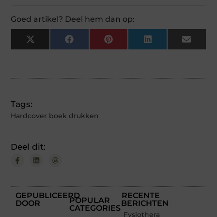
Goed artikel? Deel hem dan op:
X
Facebook
Pinterest
LinkedIn
Email
(Twitter)
Tags:
Hardcover boek drukken
Deel dit:
GEPUBLICEERD
RECENTE
POPULAR
DOOR
BERICHTEN
CATEGORIES
Fysiotherapeut