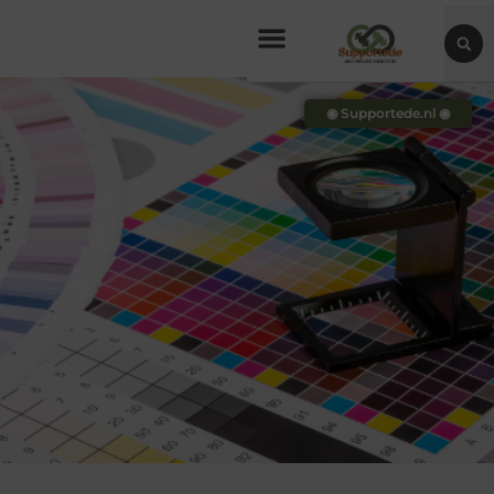
◉ Supportede.nl ◉