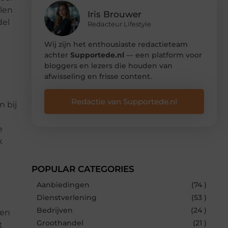
elen
Iris Brouwer
del
Redacteur Lifestyle
Wij zijn het enthousiaste redactieteam
achter
Supportede.nl
— een platform voor
bloggers en lezers die houden van
afwisseling en frisse content.
Redactie van Supportede.nl
n bij
e
k
POPULAR CATEGORIES
Aanbiedingen
(74 )
Dienstverlening
(53 )
Bedrijven
(24 )
den
Groothandel
(21 )
t