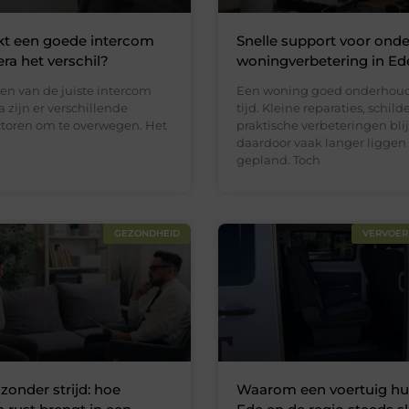
t een goede intercom
Snelle support voor ond
a het verschil?
woningverbetering in Ed
zen van de juiste intercom
Een woning goed onderhoud
zijn er verschillende
tijd. Kleine reparaties, schil
actoren om te overwegen. Het
praktische verbeteringen bli
daardoor vaak langer liggen
gepland. Toch
GEZONDHEID
VERVOER
zonder strijd: hoe
Waarom een voertuig hu