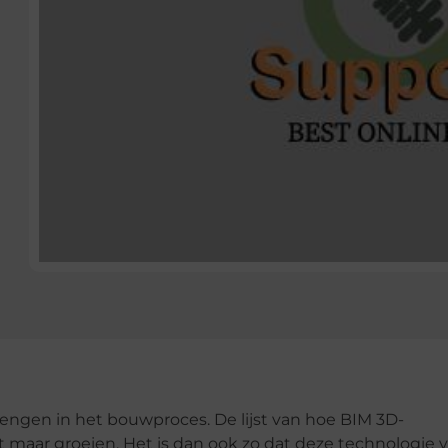
engen in het bouwproces. De lijst van hoe BIM 3D-
 maar groeien. Het is dan ook zo dat deze technologie v