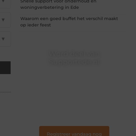
▼
Snelle support voor onderhoud en
woningverbetering in Ede
Waarom een goed buffet het verschil maakt
▼
op ieder feest
▼
Word deel van
Supportede.nl
Supportede.nl is dé plek waar creativiteit,
schrijven en lezen samenkomen. Heb je een
passie voor bloggen, verhalen vertellen of
gewoon het ontdekken van inspirerende
content? Dan hoor jij bij ons!
❝
Samen maken we bloggen toegankelijk,
creatief en leuk voor iedereen
❞
Registreer vandaag nog