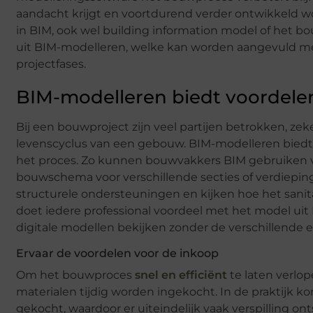
aandacht krijgt en voortdurend verder ontwikkeld wor
in BIM, ook wel building information model of het
uit BIM-modelleren, welke kan worden aangevuld me
projectfases.
BIM-modelleren biedt voordelen
Bij een bouwproject zijn veel partijen betrokken, z
levenscyclus van een gebouw. BIM-modelleren biedt v
het proces. Zo kunnen bouwvakkers BIM gebruiken 
bouwschema voor verschillende secties of verdiepi
structurele ondersteuningen en kijken hoe het sanita
doet iedere professional voordeel met het model ui
digitale modellen bekijken zonder de verschillende 
Ervaar de voordelen voor de inkoop
Om het bouwproces
snel en efficiënt
te laten verlop
materialen tijdig worden ingekocht. In de praktijk k
gekocht, waardoor er uiteindelijk vaak verspilling o