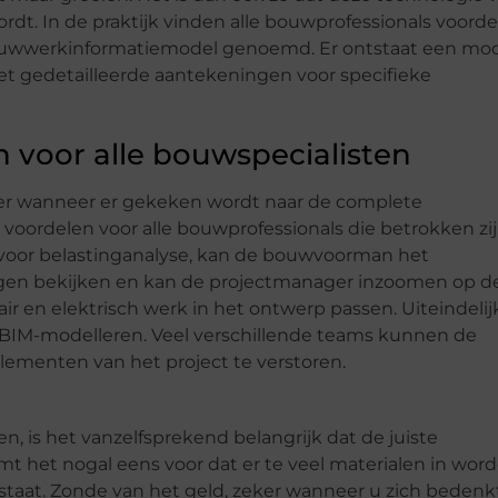
dt. In de praktijk vinden alle bouwprofessionals voord
 bouwwerkinformatiemodel genoemd. Er ontstaat een mo
t gedetailleerde aantekeningen voor specifieke
 voor alle bouwspecialisten
eker wanneer er gekeken wordt naar de complete
oordelen voor alle bouwprofessionals die betrokken zij
voor belastinganalyse, kan de bouwvoorman het
ngen bekijken en kan de projectmanager inzoomen op d
ir en elektrisch werk in het ontwerp passen. Uiteindelij
t BIM-modelleren. Veel verschillende teams kunnen de
elementen van het project te verstoren.
en, is het vanzelfsprekend belangrijk dat de juiste
omt het nogal eens voor dat er te veel materialen in wor
ntstaat. Zonde van het geld, zeker wanneer u zich bedenk