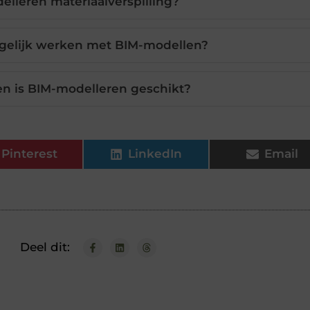
lleren materiaalverspilling?
gelijk werken met BIM-modellen?
n is BIM-modelleren geschikt?
Pinterest
LinkedIn
Email
Deel dit: