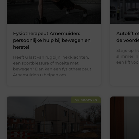
Fysiotherapeut Arnemuiden:
Autolift o
persoonlijke hulp bij bewegen en
de voord
herstel
Sta je op 
slimmer in 
Heeft u last van rugpijn, nekklachten,
een lift vo
een sportblessure of moeite met
bewegen? Dan kan een fysiotherapeut
Arnemuiden u helpen om
VERBOUWEN