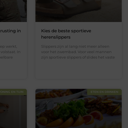
rusting in
Kies de beste sportieve
herenslippers
ep werkt,
Slippers zijn al lang niet meer alleen
volstaat. In
voor het zwembad. Voor veel mannen
pelbare
zijn sportieve slippers of slides het vaste
ONING EN TUIN
ETEN EN DRINKEN