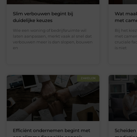
Slim verbouwen begint bij
Wat maak
duidelijke keuzes
met camer
Wie een woning of bedrijfsruimte wil
Bij het kie
laten aanpassen, merkt vaak al snel dat
met camera 
verbouwen meer is dan slopen, bouwen
cruciale f
en
is niet
ZAKELIJK
Efficiënt ondernemen begint met
Scheiden 