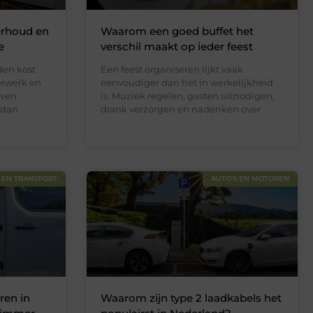
erhoud en
Waarom een goed buffet het
e
verschil maakt op ieder feest
en kost
Een feest organiseren lijkt vaak
derwerk en
eenvoudiger dan het in werkelijkheid
jven
is. Muziek regelen, gasten uitnodigen,
 dan
drank verzorgen en nadenken over
 EN TRANSPORT
AUTO'S EN MOTOREN
ren in
Waarom zijn type 2 laadkabels het