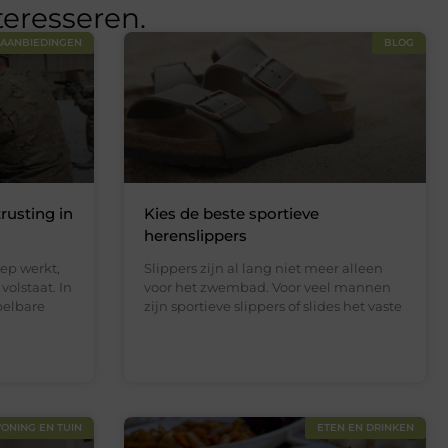
teresseren.
AANBIEDINGEN
BLOG
rusting in
Kies de beste sportieve
herenslippers
ep werkt,
Slippers zijn al lang niet meer alleen
volstaat. In
voor het zwembad. Voor veel mannen
pelbare
zijn sportieve slippers of slides het vaste
ONING EN TUIN
ETEN EN DRINKEN