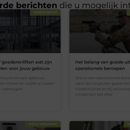
rde berichten
die u mogelijk in
AANBIEDINGEN
f goederenliften wat zijn
Het belang van goede uit
elen voor jouw gebouw
operationele beroepen
het punt om een gebouw
Wie in een operationeel bero
te richten en twijfel je tussen
weet dat ongeveer goed niet 
or voertuigen
noodsituaties en bij onvoors
incidenten telt elke
DIENSTVERLENING
W