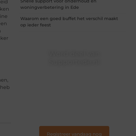
Snelle support voor onderhoud en
heid
woningverbetering in Ede
aken
ine
Waarom een goed buffet het verschil maakt
een
op ieder feest
n
jker
Word deel van
Supportede.nl
Supportede.nl is dé plek waar creativiteit,
schrijven en lezen samenkomen. Heb je een
men,
passie voor bloggen, verhalen vertellen of
 heb
gewoon het ontdekken van inspirerende
content? Dan hoor jij bij ons!
❝
Samen maken we bloggen toegankelijk,
creatief en leuk voor iedereen
❞
Registreer vandaag nog