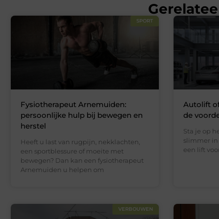
Gerelatee
SPORT
Fysiotherapeut Arnemuiden:
Autolift o
persoonlijke hulp bij bewegen en
de voord
herstel
Sta je op 
slimmer in 
Heeft u last van rugpijn, nekklachten,
een lift vo
een sportblessure of moeite met
bewegen? Dan kan een fysiotherapeut
Arnemuiden u helpen om
VERBOUWEN