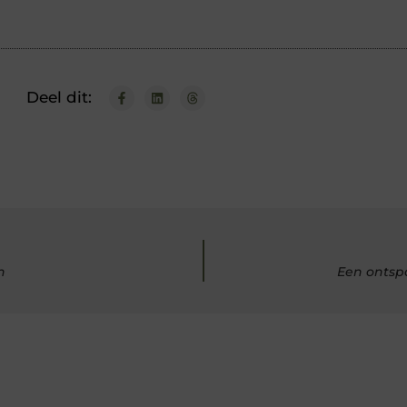
Deel dit:
n
Een ontsp