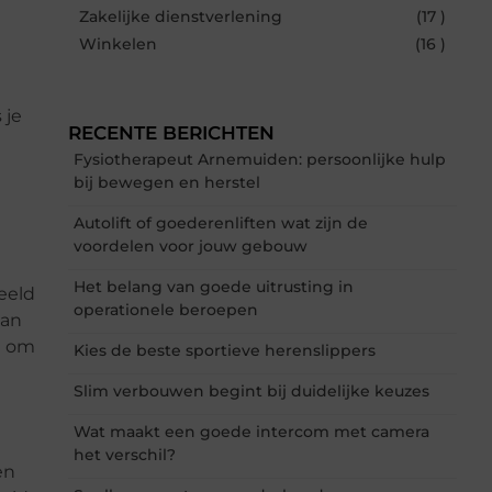
Zakelijke dienstverlening
(17 )
Winkelen
(16 )
 je
RECENTE BERICHTEN
Fysiotherapeut Arnemuiden: persoonlijke hulp
bij bewegen en herstel
Autolift of goederenliften wat zijn de
voordelen voor jouw gebouw
Het belang van goede uitrusting in
eeld
operationele beroepen
van
d om
Kies de beste sportieve herenslippers
Slim verbouwen begint bij duidelijke keuzes
Wat maakt een goede intercom met camera
het verschil?
en